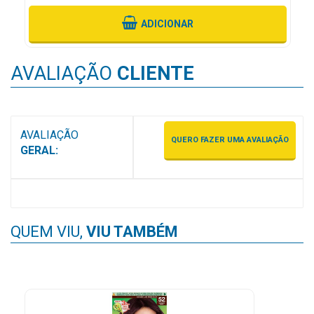
&
PROMOÇÕES
ADICIONAR
AVALIAÇÃO
CLIENTE
OFERTAS
ATENDIMENTO
AVALIAÇÃO
QUERO FAZER UMA AVALIAÇÃO
&
GERAL:
LOCALIZAÇÃO
CENTRAL
QUEM VIU,
VIU TAMBÉM
DE
ATENDIMENTO
LOJAS