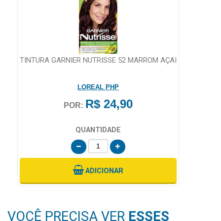
MAIS
PRÓXIMA
GR
CENTRAL
AS
TINTURA GARNIER NUTRISSE 52 MARROM AÇAI
DO
CLIENTE
LOREAL PHP
R$ 24,90
POR:
QUANTIDADE
ADICIONAR
VOCÊ PRECISA VER
ESSES