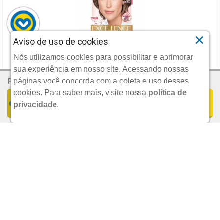
×
Aviso de uso de cookies
TINTURA IMEDIA 7.1 LOURO ACINZENTADO
Nós utilizamos cookies para possibilitar e aprimorar
sua experiência em nosso site. Acessando nossas
R$ 38,90
Por:
LOREAL PHP
páginas você concorda com a coleta e uso desses
cookies.
Para saber mais, visite nossa
política de
COMPRAR
privacidade
.
UND.
R$ 38,90
POR:
ADICIONAR