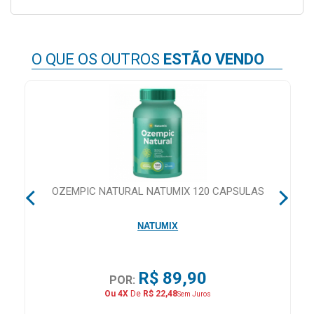
Higiene
Saúde
O QUE OS OUTROS
ESTÃO VENDO
e
Bem-
Estar
Aparelhos
e
Monitores
Primeiros
RS
OZEMPIC NATURAL NATUMIX 120 CAPSULAS
Socorros
NATUMIX
Casa
e
Utilidade
R$ 89,90
POR:
Ou 4X
De
R$ 22,48
Sem Juros
OFERTAS