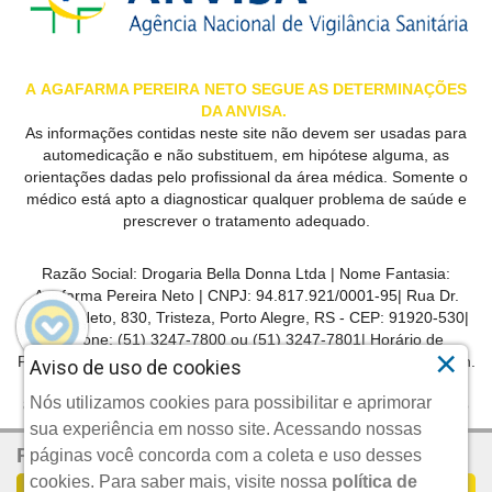
A
AGAFARMA PEREIRA
NETO SEGUE AS DETERMINAÇÕES
DA ANVISA.
As informações contidas neste site não devem ser usadas para
automedicação e não substituem, em hipótese alguma, as
orientações dadas pelo profissional da área médica. Somente o
médico está apto a diagnosticar qualquer problema de saúde e
prescrever o tratamento adequado.
Razão Social:
Drogaria Bella Donna Ltda
| Nome Fantasia:
Agafarma Pereira Neto
| CNPJ:
94.817.921/0001-95
|
Rua Dr.
Pereira Neto, 830, Tristeza, Porto Alegre, RS -
CEP:
91920-530
|
Telefone:
(51) 3247-7800 ou (51) 3247-7801
| Horário de
×
Funcionamento: Segunda-feira a sexta-feira das 8h às 22h30min.
Aviso de uso de cookies
Sábados das 8h30min às 22h30min. Domingos e feriados das
Nós utilizamos cookies para possibilitar e aprimorar
8h30min até 22h. | Farmacêutico Responsável: Whallace Daijiro
Inoue | CRF/RS: 588122
|Autorização de Funcionamento da
sua experiência em nosso site. Acessando nossas
R$ 8,99
Empresa (AFE):
0321231
Por:
páginas você concorda com a coleta e uso desses
cookies.
Para saber mais, visite nossa
política de