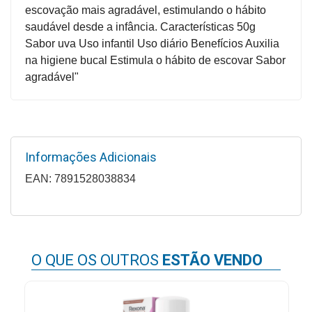
escovação mais agradável, estimulando o hábito
Higiene
saudável desde a infância. Características 50g
Saúde
Sabor uva Uso infantil Uso diário Benefícios Auxilia
e
na higiene bucal Estimula o hábito de escovar Sabor
Bem-
agradável"
Estar
Aparelhos
e
Monitores
Informações Adicionais
EAN: 7891528038834
Primeiros
Socorros
Casa
e
O QUE OS OUTROS
ESTÃO VENDO
Utilidade
OFERTAS