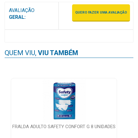
MAIS
AVALIAÇÃO
QUERO FAZER UMA AVALIAÇÃO
PRÓXIMA
GERAL:
CENTRAL
DO
CLIENTE
QUEM VIU,
VIU TAMBÉM
EN
FRALDA ADULTO SAFETY CONFORT G 8 UNIDADES