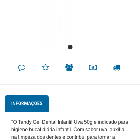
Mamãe
e
Bebê
Medicamentos
Beleza
e
DEIXE
MINHA
INDIQUE
FORMAS
CALCULAR
SEU
LISTA
AO
DE
FRETE
Proteção
COMENTÁRIO
DE
AMIGO
PAGAMENTO
DESEJOS
Cuidado
Adulto
INFORMAÇÕES
Dermocosméticos
Dieta
"O Tandy Gel Dental Infantil Uva 50g é indicado para
e
higiene bucal diária infantil. Com sabor uva, auxilia
Suplemento
na limpeza dos dentes e contribui para tornar a