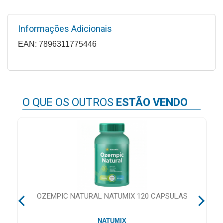
Higiene
Informações Adicionais
Saúde
e
EAN: 7896311775446
Bem-
Estar
Aparelhos
e
O QUE OS OUTROS
ESTÃO VENDO
Monitores
Primeiros
Socorros
Casa
e
Utilidade
CA
OZEMPIC NATURAL NATUMIX 120 CAPSULAS
OFERTAS
NATUMIX