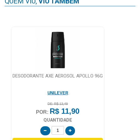
QUEM VIU,
VIU TAMBÉM
MAIS
PRÓXIMA
CENTRAL
DO
PE
CLIENTE
DESODORANTE AXE AEROSOL APOLLO 96G
UNILEVER
DE: R$ 13,49
R$ 11,90
POR:
QUANTIDADE