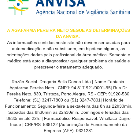
A
AGAFARMA PEREIRA
NETO SEGUE AS DETERMINAÇÕES
DA ANVISA.
As informações contidas neste site não devem ser usadas para
automedicação e não substituem, em hipótese alguma, as
orientações dadas pelo profissional da área médica. Somente o
médico está apto a diagnosticar qualquer problema de saúde e
prescrever o tratamento adequado.
Razão Social:
Drogaria Bella Donna Ltda
| Nome Fantasia:
Agafarma Pereira Neto
| CNPJ:
94.817.921/0001-95
|
Rua Dr.
Pereira Neto, 830, Tristeza, Porto Alegre, RS -
CEP:
91920-530
|
Telefone:
(51) 3247-7800 ou (51) 3247-7801
| Horário de
Funcionamento: Segunda-feira a sexta-feira das 8h às 22h30min.
Sábados das 8h30min às 22h30min. Domingos e feriados das
8h30min até 22h. | Farmacêutico Responsável: Whallace Daijiro
Inoue | CRF/RS: 588122
|Autorização de Funcionamento da
Empresa (AFE):
0321231