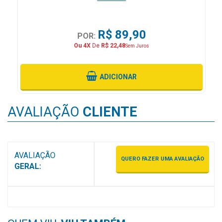
&
PROMOÇÕES
R$ 89,90
POR:
Ou 4X
De
R$ 22,48
Sem Juros
OFERTAS
ADICIONAR
ATENDIMENTO
&
AVALIAÇÃO
CLIENTE
LOCALIZAÇÃO
AVALIAÇÃO
QUERO FAZER UMA AVALIAÇÃO
CENTRAL
GERAL:
DE
ATENDIMENTO
LOJAS