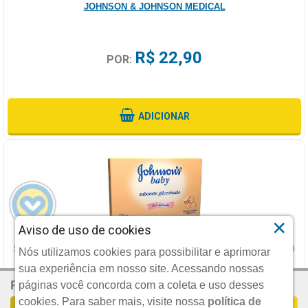
JOHNSON & JOHNSON MEDICAL
R$ 22,90
POR:
ADICIONAR
×
Aviso de uso de cookies
SABONETE INFANTIL JOHNSONS & JOHNSONS GLICERINADO
Nós utilizamos cookies para possibilitar e aprimorar
80G
sua experiência em nosso site. Acessando nossas
R$ 5,90
Por:
JOHNSON & JOHNSON MEDICAL
páginas você concorda com a coleta e uso desses
cookies.
Para saber mais, visite nossa
política de