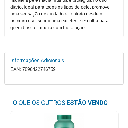
manter a pele macia, nutrida e protegida no uso
Higiene
diário. Ideal para todos os tipos de pele, promove
uma sensação de cuidado e conforto desde o
Saúde
primeiro uso, sendo uma excelente escolha para
e
quem busca limpeza com hidratação.
Bem-
Estar
Aparelhos
e
Informações Adicionais
Monitores
EAN: 7898422746759
Primeiros
Socorros
Casa
e
O QUE OS OUTROS
ESTÃO VENDO
Utilidade
OFERTAS