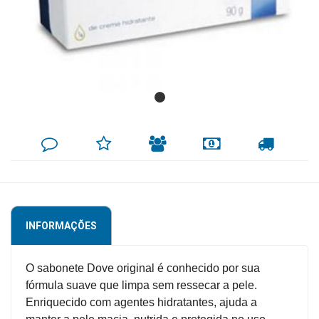
Mamãe
e
Bebê
Medicamentos
Beleza
DEIXE
MINHA
INDIQUE
FORMAS
CALCULAR
e
SEU
LISTA
AO
DE
FRETE
COMENTÁRIO
DE
AMIGO
PAGAMENTO
Proteção
DESEJOS
Cuidado
Adulto
INFORMAÇÕES
Dermocosméticos
Dieta
O sabonete Dove original é conhecido por sua
e
fórmula suave que limpa sem ressecar a pele.
Suplemento
Enriquecido com agentes hidratantes, ajuda a