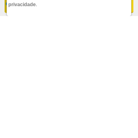
COMPRAR
privacidade
.
UND.
R$ 7,99
POR:
ADICIONAR
SABONETE LIQUIDO DERMOTIVIN ORIGINAL 120ML
GALDERMA
R$ 49,90
POR: