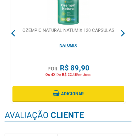
&
PROMOÇÕES
 28
OZEMPIC NATURAL NATUMIX 120 CAPSULAS
OFERTAS
NATUMIX
ATENDIMENTO
&
R$ 89,90
POR:
LOCALIZAÇÃO
Ou 4X
De
R$ 22,48
Sem Juros
ADICIONAR
CENTRAL
DE
AVALIAÇÃO
CLIENTE
ATENDIMENTO
LOJAS