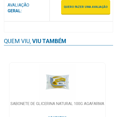
AVALIAÇÃO
MAIS
QUERO FAZER UMA AVALIAÇÃO
GERAL:
PRÓXIMA
CENTRAL
DO
QUEM VIU,
VIU TAMBÉM
CLIENTE
SABONETE DE GLICERINA NATURAL 100G AGAFARMA