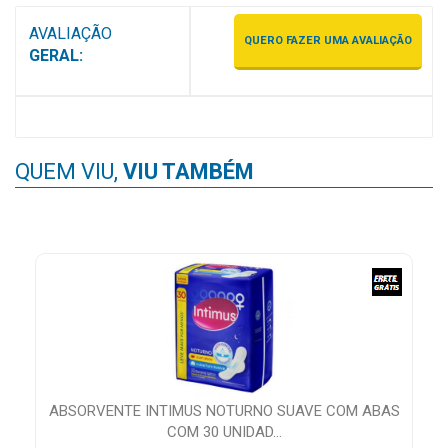
MAIS
AVALIAÇÃO
QUERO FAZER UMA AVALIAÇÃO
PRÓXIMA
GERAL:
CENTRAL
DO
CLIENTE
QUEM VIU,
VIU TAMBÉM
FR
ABSORVENTE INTIMUS NOTURNO SUAVE COM ABAS
COM 30 UNIDAD...