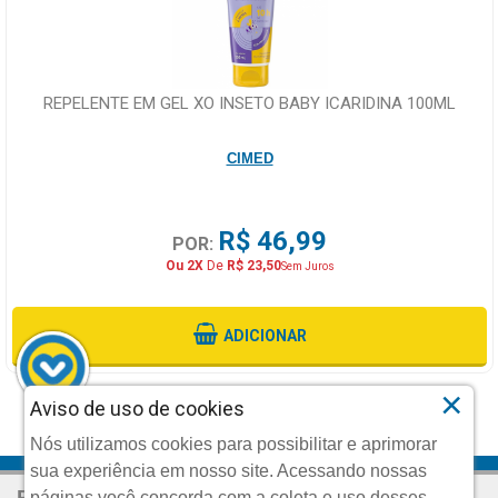
REPELENTE EM GEL XO INSETO BABY ICARIDINA 100ML
CIMED
R$ 46,99
POR:
Ou 2X
De
R$ 23,50
Sem Juros
ADICIONAR
×
Aviso de uso de cookies
VOLTAR AO TOPO
Nós utilizamos cookies para possibilitar e aprimorar
sua experiência em nosso site. Acessando nossas
R$ 24,90
CADASTRE SEU E-MAIL
Por:
páginas você concorda com a coleta e uso desses