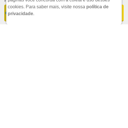
E RECEBA TODAS AS PROMOÇÕES EXCLUSIVAS.
cookies.
Para saber mais, visite nossa
política de
COMPRAR
privacidade
.
UND.
CADASTRAR E-MAIL
FORMAS DE PAGAMENTO
SEGURANÇA E CREDIBILIDADE
REDES SOCIAIS
FORMAS DE
INSTITUCIONAL
PAGAMENTO