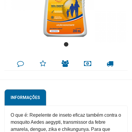
Mamãe
e
Bebê
Medicamentos
Beleza
e
DEIXE
MINHA
INDIQUE
FORMAS
CALCULAR
SEU
LISTA
AO
DE
FRETE
Proteção
COMENTÁRIO
DE
AMIGO
PAGAMENTO
DESEJOS
Cuidado
Adulto
INFORMAÇÕES
Dermocosméticos
Dieta
O que é: Repelente de inseto eficaz também contra o
e
mosquito Aedes aegypti, transmissor da febre
Suplemento
amarela, dengue, zika e chikungunya. Para que