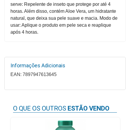
serve: Repelente de inseto que protege por até 4
Higiene
horas. Além disso, contém Aloe Vera, um hidratante
Saúde
natural, que deixa sua pele suave e macia. Modo de
e
usar: Aplique o produto em pele seca e reaplique
Bem-
após 4 horas.
Estar
Aparelhos
e
Monitores
Informações Adicionais
EAN: 7897947613645
Primeiros
Socorros
Casa
e
O QUE OS OUTROS
ESTÃO VENDO
Utilidade
OFERTAS