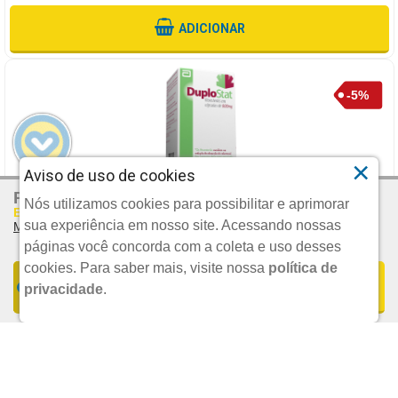
ADICIONAR
×
Aviso de uso de cookies
R$ 84,11
Por:
DUPLOSTAT 800MG 60 COMPRIMIDOS
Nós utilizamos cookies para possibilitar e aprimorar
Em Até 4x De R$ 21,03 S/juros
sua experiência em nosso site. Acessando nossas
Mais Parcelamentos
ABBOTT
páginas você concorda com a coleta e uso desses
cookies.
Para saber mais, visite nossa
política de
FORMAS DE PARCELAMENTO
COMPRAR
privacidade
.
DE: R$ 113,28
UND.
R$ 107,62
1x De R$ 84,11 S/JUROS | Total: R$ 84,11
POR:
Ou 5X
De
R$ 21,52
Sem Juros
2x De R$ 42,06 S/JUROS | Total: R$ 84,12
3x De R$ 28,04 S/JUROS | Total: R$ 84,12
ADICIONAR