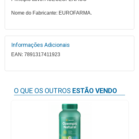
Higiene
Nome do Fabricante: EUROFARMA.
Saúde
e
Bem-
Estar
Informações Adicionais
Aparelhos
EAN: 7891317411923
e
Monitores
Primeiros
Socorros
O QUE OS OUTROS
ESTÃO VENDO
Casa
e
Utilidade
OFERTAS