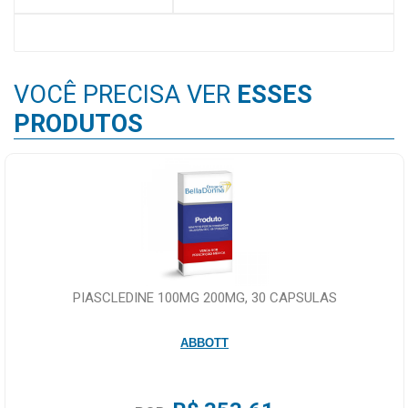
MAIS
PRÓXIMA
VOCÊ PRECISA VER
ESSES
CENTRAL
PRODUTOS
DO
CLIENTE
PIASCLEDINE 100MG 200MG, 30 CAPSULAS
ABBOTT