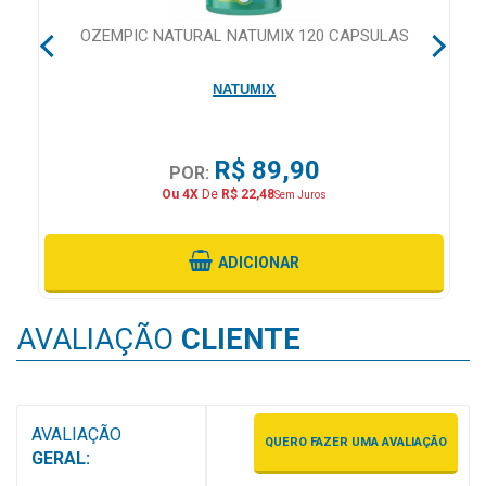
&
PROMOÇÕES
E
OZEMPIC NATURAL NATUMIX 120 CAPSULAS
NATUMIX
OFERTAS
R$ 89,90
POR:
Ou 4X
De
R$ 22,48
Sem Juros
ATENDIMENTO
&
LOCALIZAÇÃO
ADICIONAR
AVALIAÇÃO
CLIENTE
CENTRAL
DE
ATENDIMENTO
AVALIAÇÃO
QUERO FAZER UMA AVALIAÇÃO
GERAL:
LOJAS