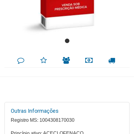
Mamãe
e
Bebê
Medicamentos
Beleza
DEIXE
MINHA
INDIQUE
FORMAS
CALCULAR
e
SEU
LISTA
AO
DE
FRETE
COMENTÁRIO
DE
AMIGO
PAGAMENTO
Proteção
DESEJOS
Cuidado
Adulto
Dermocosméticos
Outras Informações
Dieta
e
Registro MS: 1004308170030
Suplemento
Princípio ativo: ACECLOFENACO