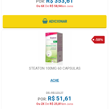
R$ 353,61
POR:
Ou 6X
De
R$ 58,94
Sem Juros
ADICIONAR
STEATON 100MG 60 CAPSULAS
ACHE
DE: R$ 123,27
R$ 51,61
POR:
Ou 2X
De
R$ 25,81
Sem Juros