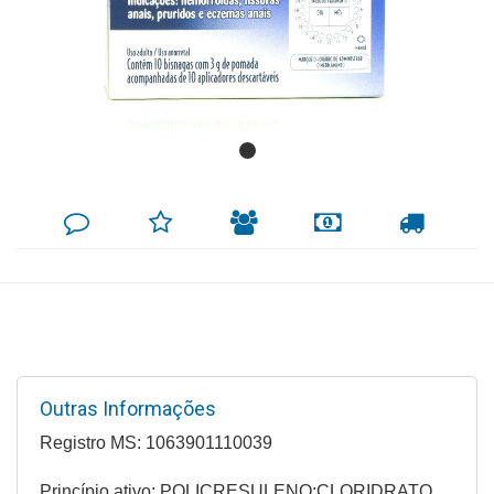
Mamãe
e
Bebê
Medicamentos
Beleza
DEIXE
MINHA
INDIQUE
FORMAS
CALCULAR
e
SEU
LISTA
AO
DE
FRETE
COMENTÁRIO
DE
AMIGO
PAGAMENTO
Proteção
DESEJOS
Cuidado
Adulto
Dermocosméticos
Outras Informações
Dieta
e
Registro MS: 1063901110039
Suplemento
Princípio ativo: POLICRESULENO;CLORIDRATO