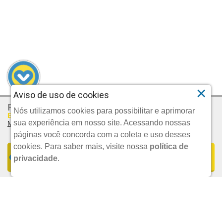
R$ 14,90
POR:
ADICIONAR
×
Aviso de uso de cookies
VOLTAR AO TOPO
R$ 109,18
Por:
Nós utilizamos cookies para possibilitar e aprimorar
Em Até 5x De R$ 21,84 S/juros
sua experiência em nosso site. Acessando nossas
Mais Parcelamentos
CADASTRE SEU E-MAIL
páginas você concorda com a coleta e uso desses
E RECEBA TODAS AS PROMOÇÕES EXCLUSIVAS.
cookies.
Para saber mais, visite nossa
política de
FORMAS DE PARCELAMENTO
COMPRAR
privacidade
.
UND.
1x De R$ 109,18 S/JUROS | Total: R$ 109,18
CADASTRAR E-MAIL
2x De R$ 54,59 S/JUROS | Total: R$ 109,18
3x De R$ 36,39 S/JUROS | Total: R$ 109,17
FORMAS DE PAGAMENTO