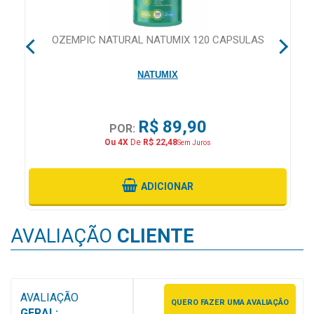
&
PROMOÇÕES
 28
OZEMPIC NATURAL NATUMIX 120 CAPSULAS
NATUMIX
OFERTAS
R$ 89,90
POR:
ATENDIMENTO
Ou 4X
De
R$ 22,48
Sem Juros
&
LOCALIZAÇÃO
ADICIONAR
CENTRAL
AVALIAÇÃO
CLIENTE
DE
ATENDIMENTO
AVALIAÇÃO
QUERO FAZER UMA AVALIAÇÃO
LOJAS
GERAL: