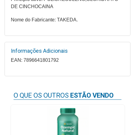
Higiene
DE CINCHOCAINA
Saúde
Nome do Fabricante: TAKEDA.
e
Bem-
Estar
Informações Adicionais
Aparelhos
e
EAN: 7896641801792
Monitores
Primeiros
Socorros
O QUE OS OUTROS
ESTÃO VENDO
Casa
e
Utilidade
OFERTAS