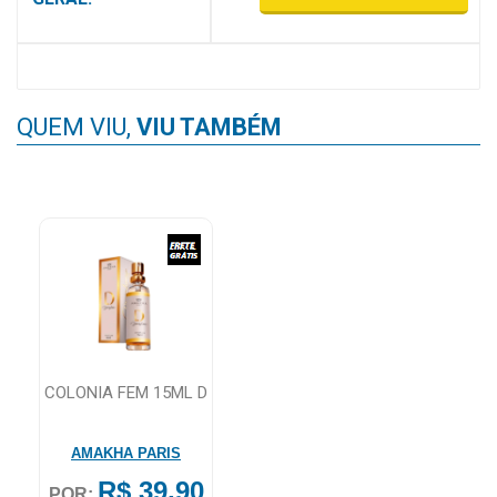
MAIS
PRÓXIMA
QUEM VIU,
VIU TAMBÉM
CENTRAL
DO
CLIENTE
COLONIA FEM 15ML D
AMAKHA PARIS
R$ 39,90
POR: