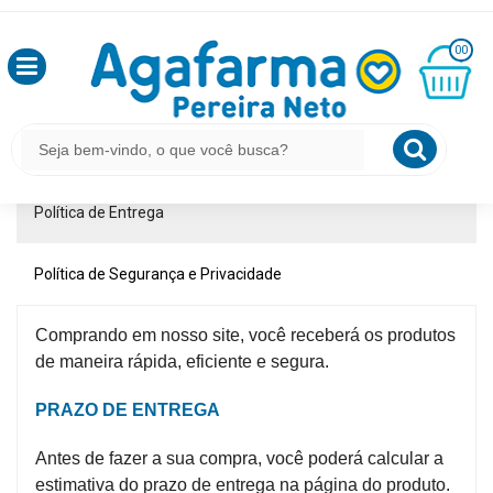
HOME
POLÍTICA DE ENTREGA
OLÁ
00
,
SEJA
LINKS
INSTITUCIONAIS
BEM
MINHA
CESTA
VINDO
R$
Política de Troca e Devolução
0,00
Política de Entrega
LOGIN
&
Política de Segurança e Privacidade
CADASTRO
Comprando em nosso site, você receberá os produtos
MEUS
de maneira rápida, eficiente e segura.
PEDIDOS
PRAZO DE ENTREGA
Antes de fazer a sua compra, você poderá calcular a
TODOS
DEPARTAMENTOS
estimativa do prazo de entrega na página do produto.