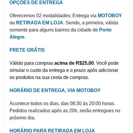
OPÇÕES DE ENTREGA
Higiene
Oferecemos 02 modalidades: Entrega via
MOTOBOY
Saúde
ou
RETIRADA EM LOJA
. Sendo, a primeira, válida
e
somente para alguns bairros da cidade de
Porto
Bem-
Alegre
.
Estar
FRETE GRÁTIS
Aparelhos
e
Válido para compras
acima de R$25,00
.
Você pode
Monitores
simular o custo da entrega e o prazo após adicionar
os produtos na sua cesta de compras.
Primeiros
Socorros
HORÁRIO DE ENTREGA, VIA MOTOBOY
Casa
Acontece todos os dias, das 08:30 às 20:00 horas.
e
Pedidos realizados após as 20h, serão entregues no
Utilidade
próximo dia.
OFERTAS
HORÁRIO PARA RETIRADA EM LOJA