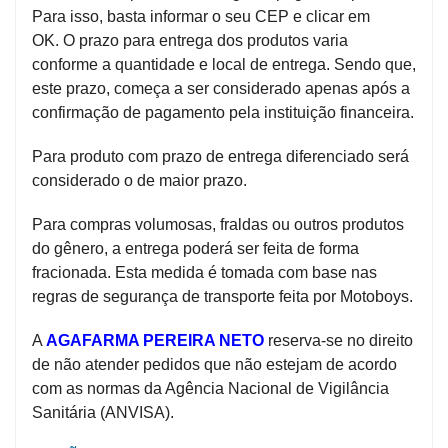
Para isso, basta informar o seu CEP e clicar em
OK.
O prazo para entrega dos produtos varia
Mamãe
conforme a quantidade e local de entrega. Sendo que,
e
este prazo, começa a ser considerado apenas após a
Bebê
confirmação de pagamento pela instituição financeira.
Medicamentos
Para produto com prazo de entrega diferenciado será
Beleza
considerado o de maior prazo.
e
Proteção
Para compras volumosas, fraldas ou outros produtos
do gênero, a entrega poderá ser feita de forma
Cuidado
fracionada. Esta medida é tomada com base nas
Adulto
regras de segurança de transporte feita por Motoboys.
Dermocosméticos
A
AGAFARMA PEREIRA NETO
reserva-se no direito
de não atender pedidos que não estejam de acordo
Dieta
com as normas da Agência Nacional de Vigilância
e
Sanitária (ANVISA).
Suplemento