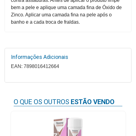
contra assaduras. Antes de aplicar o produto limpe
Higiene
bem a pele e aplique uma camada fina de Óxido de
Zinco. Aplicar uma camada fina na pele após o
Saúde
banho e a cada troca de fraldas.
e
Bem-
Estar
Aparelhos
Informações Adicionais
e
EAN: 7898016412664
Monitores
Primeiros
Socorros
Casa
O QUE OS OUTROS
ESTÃO VENDO
e
Utilidade
OFERTAS