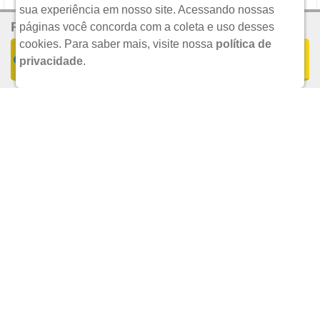
sua experiência em nosso site. Acessando nossas
R$ 2,95
Por:
SAUDE LAB LTDA
páginas você concorda com a coleta e uso desses
cookies.
Para saber mais, visite nossa
política de
COMPRAR
privacidade
.
UND.
R$ 24,90
POR:
ADICIONAR
BICARBONATO DE SODIO - FARMAX FRASCO COM 100G DE PO
DE USO ORAL
FARMAX DIV.COSM.