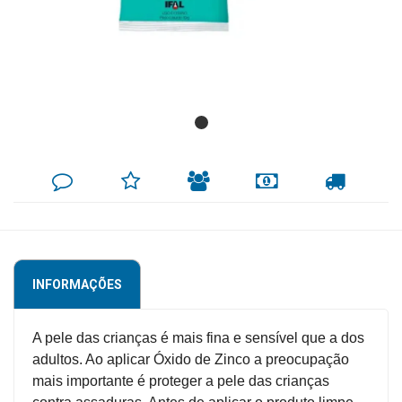
Mamãe
e
Bebê
Medicamentos
Beleza
DEIXE
MINHA
INDIQUE
FORMAS
CALCULAR
e
SEU
LISTA
AO
DE
FRETE
COMENTÁRIO
DE
AMIGO
PAGAMENTO
Proteção
DESEJOS
Cuidado
Adulto
INFORMAÇÕES
Dermocosméticos
Dieta
A pele das crianças é mais fina e sensível que a dos
e
adultos. Ao aplicar Óxido de Zinco a preocupação
Suplemento
mais importante é proteger a pele das crianças