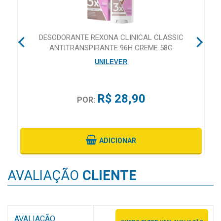
&
PROMOÇÕES
MA
DESODORANTE REXONA CLINICAL CLASSIC
ANTITRANSPIRANTE 96H CREME 58G
OFERTAS
UNILEVER
ATENDIMENTO
R$ 28,90
POR:
&
LOCALIZAÇÃO
ADICIONAR
CENTRAL
AVALIAÇÃO
CLIENTE
DE
ATENDIMENTO
AVALIAÇÃO
LOJAS