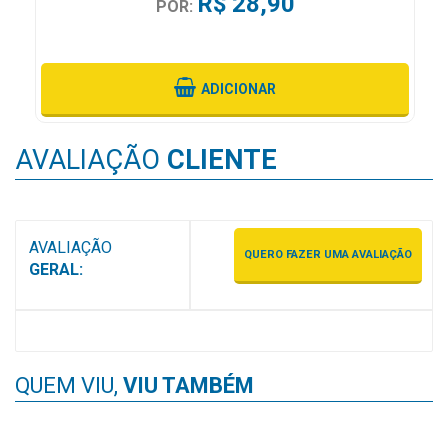
R$ 28,90
POR:
MAIS
PRÓXIMA
ADICIONAR
CENTRAL
DO
AVALIAÇÃO
CLIENTE
CLIENTE
AVALIAÇÃO
QUERO FAZER UMA AVALIAÇÃO
GERAL:
QUEM VIU,
VIU TAMBÉM