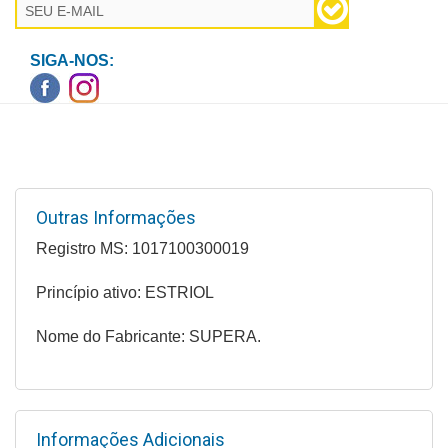
Higiene
Saúde
SIGA-NOS:
e
Bem-
Estar
Aparelhos
e
Outras Informações
Monitores
Registro MS: 1017100300019
Primeiros
Socorros
Princípio ativo: ESTRIOL
Casa
Nome do Fabricante: SUPERA.
e
Utilidade
OFERTAS
Informações Adicionais