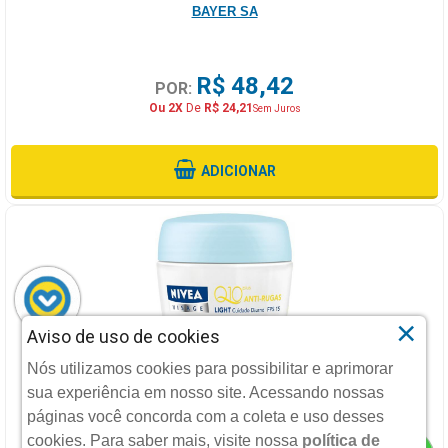
BAYER SA
R$ 48,42
POR:
Ou 2X
De
R$ 24,21
Sem Juros
ADICIONAR
×
Aviso de uso de cookies
NIVEA VISAGE ANTI RUGAS Q10 LOCAO DIURNO 49G
Nós utilizamos cookies para possibilitar e aprimorar
sua experiência em nosso site. Acessando nossas
NIVEA
páginas você concorda com a coleta e uso desses
cookies.
Para saber mais, visite nossa
política de