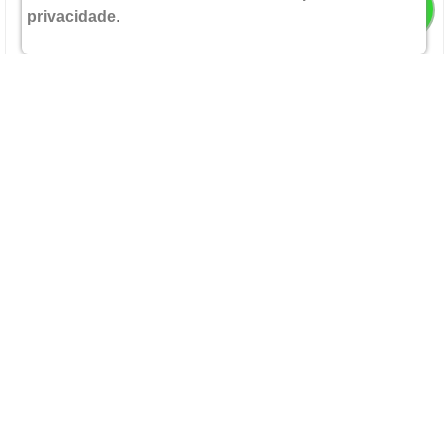
privacidade
.
R$ 52,90
POR:
Ou 2X
De
R$ 26,45
Sem Juros
ADICIONAR
CINETOL 2MG 80 COMPRIMIDOS
CRISTALIA
R$ 39,79
POR: