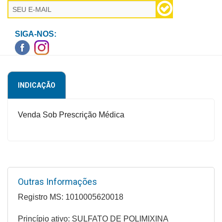
Higiene
Saúde
SIGA-NOS:
e
Bem-
Estar
Aparelhos
INDICAÇÃO
e
Monitores
Venda Sob Prescrição Médica
Primeiros
Socorros
Casa
e
Outras Informações
Utilidade
Registro MS: 1010005620018
OFERTAS
Princípio ativo: SULFATO DE POLIMIXINA