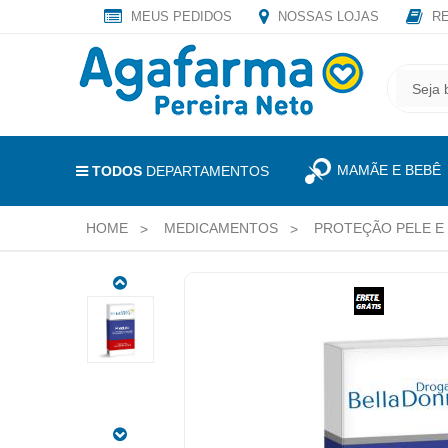
MEUS PEDIDOS
NOSSAS LOJAS
RE
OLÁ
,
CADASTRE
SEJA
SEU
BEM
E-
VINDO
MAIL
MAMÃE E BEBÊ
E
TODOS
DEPARTAMENTOS
RECEBA
LOGIN
TODAS
HOME
MEDICAMENTOS
PROTEÇÃO PELE E
&
AS
PROMOÇÕES
CADASTRO
EXCLUSIVAS.
NOVACORT
MEUS
20MG
PEDIDOS
+
0,64MG
TODOS
+
DEPARTAMENTOS