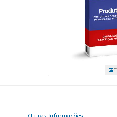
2,5MG
30G
Mamãe
e
CÓDIGO
DO
Bebê
PRODUTO:
7896658000577
|
Medicamentos
MARCA:
ACHE
Beleza
e
Proteção
Cuidado
F
Adulto
Dermocosméticos
Dieta
e
Suplemento
Outras Informações