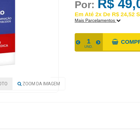
R$ 49,
Por:
Em Até 2x De R$ 24,52 S
Mais Parcelamentos
FORMAS DE PARCELAME
COMP
UND.
1x De R$ 49,03 S/JUROS | Total
2x De R$ 24,52 S/JUROS | Total
OTO
ZOOM
DA IMAGEM