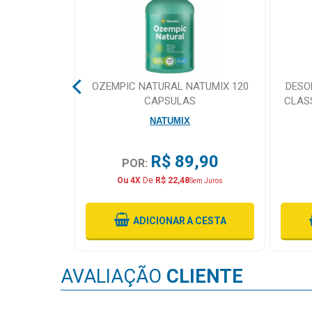
&
PROMOÇÕES
OFERTAS
 TABLETE
OZEMPIC NATURAL NATUMIX 120
DESO
CAPSULAS
CLAS
NATUMIX
ATENDIMENTO
&
,75
R$ 89,90
POR:
LOCALIZAÇÃO
Ou 4X
De
R$ 22,48
Sem Juros
 CESTA
ADICIONAR
A CESTA
CENTRAL
DE
ATENDIMENTO
AVALIAÇÃO
CLIENTE
LOJAS