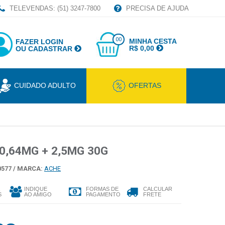
TELEVENDAS: (51) 3247-7800
PRECISA DE AJUDA
00
MINHA CESTA
FAZER LOGIN
R$ 0,00
OU CADASTRAR
CUIDADO ADULTO
OFERTAS
0,64MG + 2,5MG 30G
577 /
MARCA:
ACHE
INDIQUE
FORMAS DE
CALCULAR
S
AO AMIGO
PAGAMENTO
FRETE