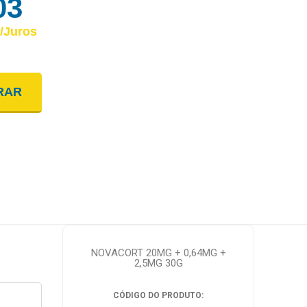
03
/juros
NTO
RAR
: R$ 49,03
: R$ 49,04
NOVACORT 20MG + 0,64MG +
2,5MG 30G
CÓDIGO DO PRODUTO: