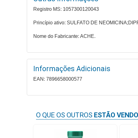
Higiene
Registro MS: 1057300120043
Saúde
Princípio ativo: SULFATO DE NEOMICIN
e
Bem-
Nome do Fabricante: ACHE.
Estar
Aparelhos
e
Informações Adicionais
Monitores
EAN: 7896658000577
Primeiros
Socorros
Casa
e
O QUE OS OUTROS
ESTÃO VEND
Utilidade
OFERTAS