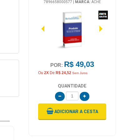
7896658000577
|
MARCA:
ACHE
R$ 49,03
POR:
Ou
2X
De
R$ 24,52
Sem Juros
QUANTIDADE
ADICIONAR
A CESTA