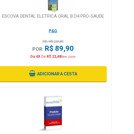
ESCOVA DENTAL ELETRICA ORAL B D4 PRO-SAUDE
P&G
DE: R$ 119,90
R$ 89,90
POR:
Ou 4X
De
R$ 22,48
Sem Juros
ADICIONAR
A CESTA