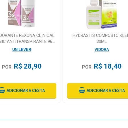
DORANTE REXONA CLINICAL
HYDRASTIS COMPOSTO KLE
SIC ANTITRANSPIRANTE 96H
30ML
CREME 58G
UNILEVER
VIDORA
R$ 28,90
R$ 18,40
POR:
POR:
ADICIONAR
A CESTA
ADICIONAR
A CESTA