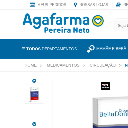
MEUS PEDIDOS
NOSSAS LOJAS
RE
OLÁ
,
CADASTRE
SEJA
SEU
BEM
E-
VINDO
MAIL
MAMÃE E BEBÊ
E
TODOS
DEPARTAMENTOS
RECEBA
LOGIN
TODAS
HOME
MEDICAMENTOS
CIRCULAÇÃO
N
&
AS
PROMOÇÕES
CADASTRO
EXCLUSIVAS.
NORIPURUM
MEUS
FÓLICO
PEDIDOS
100MG
+
TODOS
0,35MG
DEPARTAMENTOS