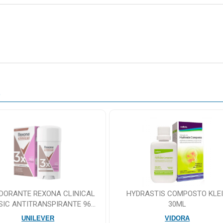
O
DORANTE REXONA CLINICAL
HYDRASTIS COMPOSTO KLE
SIC ANTITRANSPIRANTE 96H
30ML
CREME 58G
UNILEVER
VIDORA