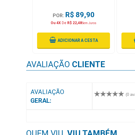
MAIS
PRÓXIMA
4,63
R$ 89,90
POR:
Ou 4X
De
R$ 22,48
em Juros
Sem Juros
CENTRAL
 CESTA
ADICIONAR
A CESTA
DO
CLIENTE
AVALIAÇÃO
CLIENTE
AVALIAÇÃO
(0 av
GERAL:
QUEM VIU,
VIU TAMBÉM