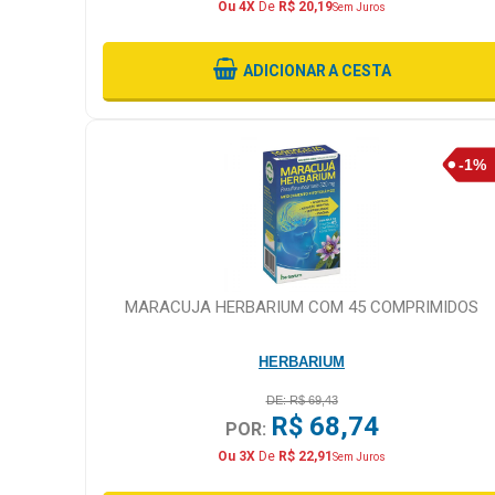
Ou 4X
De
R$ 20,19
Sem Juros
ADICIONAR
A CESTA
MARACUJA HERBARIUM COM 45 COMPRIMIDOS
HERBARIUM
DE: R$ 69,43
R$ 68,74
POR:
Ou 3X
De
R$ 22,91
Sem Juros