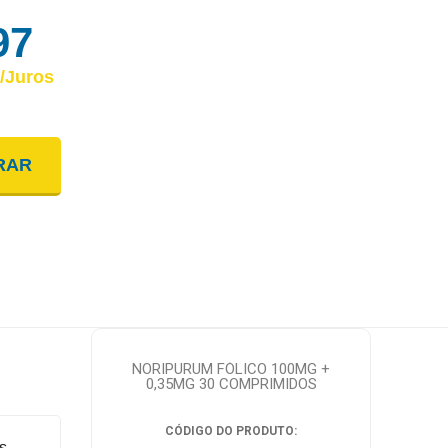
97
/juros
NTO
RAR
: R$ 77,97
: R$ 77,98
: R$ 77,97
NORIPURUM FÓLICO 100MG +
0,35MG 30 COMPRIMIDOS
CÓDIGO DO PRODUTO:
s