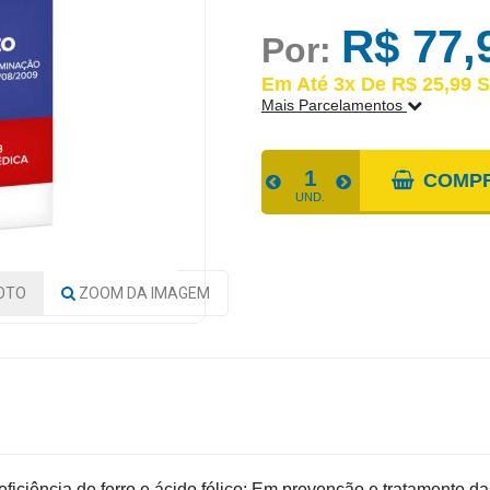
R$ 77,
Por:
Em Até 3x De R$ 25,99 S
Mais Parcelamentos
FORMAS DE PARCELAME
COMP
UND.
1x De R$ 77,97 S/JUROS | Total
2x De R$ 38,99 S/JUROS | Total
3x De R$ 25,99 S/JUROS | Total
OTO
ZOOM
DA IMAGEM
iciência de ferro e ácido fólico; Em prevenção e tratamento da