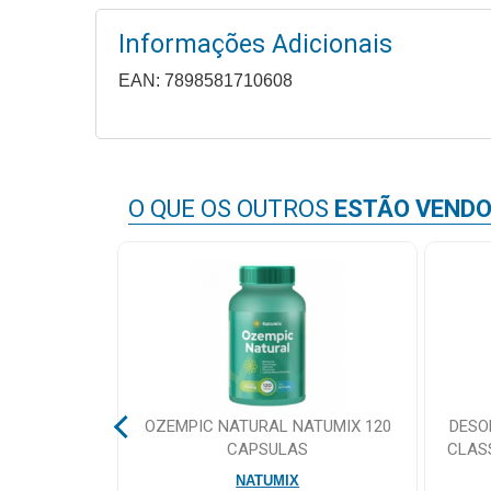
&
PROMOÇÕES
Informações Adicionais
EAN: 7898581710608
OFERTAS
O QUE OS OUTROS
ESTÃO VEND
ATENDIMENTO
&
LOCALIZAÇÃO
CENTRAL
DE
ATENDIMENTO
SULAS
OZEMPIC NATURAL NATUMIX 120
DESO
CAPSULAS
CLAS
NATUMIX
LOJAS