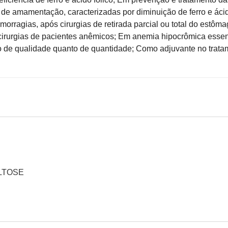
 de amamentação, caracterizadas por diminuição de ferro e áci
orragias, após cirurgias de retirada parcial ou total do estôma
s cirurgias de pacientes anêmicos; Em anemia hipocrômica essen
to de qualidade quanto de quantidade; Como adjuvante no trata
ALTOSE