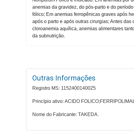
Higiene
anemias da gravidez, do pós-parto e do período
fólico; Em anemias ferropênicas graves após hem
Saúde
após o parto e após outras cirurgias; Antes da
e
cloroanemia aquílica, anemias alimentares tan
Bem-
da subnutrição.
Estar
Aparelhos
e
Monitores
Outras Informações
Primeiros
Socorros
Registro MS: 1152400140025
Casa
Princípio ativo: ACIDO FOLICO;FERRIPOLIM
e
Utilidade
Nome do Fabricante: TAKEDA.
OFERTAS