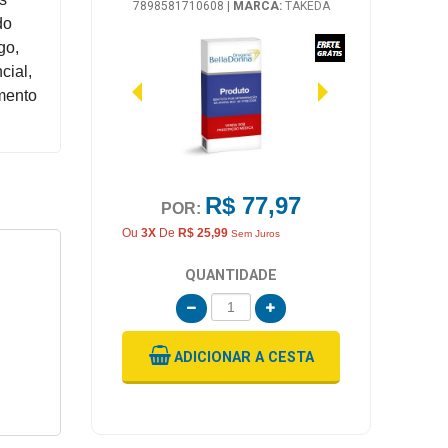
7898581710608
|
MARCA:
TAKEDA
do
go,
cial,
mento
R$ 77,97
POR:
Ou
3X
De
R$ 25,99
Sem Juros
QUANTIDADE
ADICIONAR
A CESTA