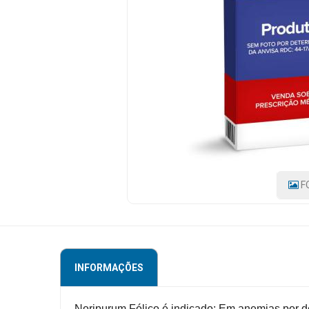
30
COMPRIMIDOS
Mamãe
e
CÓDIGO
DO
Bebê
PRODUTO:
7898581710608
|
Medicamentos
MARCA:
TAKEDA
Beleza
e
Proteção
Cuidado
F
Adulto
Dermocosméticos
Dieta
INFORMAÇÕES
e
Suplemento
Noripurum Fólico é indicado: Em anemias por def