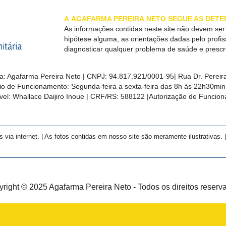
A
AGAFARMA PEREIRA
NETO SEGUE AS DETE
As informações contidas neste site não devem se
hipótese alguma, as orientações dadas pelo profi
diagnosticar qualquer problema de saúde e presc
a:
Agafarma Pereira Neto
| CNPJ:
94.817.921/0001-95
|
Rua Dr. Pereira
rio de Funcionamento: Segunda-feira a sexta-feira das 8h às 22h30m
el: Whallace Daijiro Inoue | CRF/RS: 588122
|Autorização de Funcio
a internet. | As fotos contidas em nosso site são meramente ilustrativas. | 
right © 2025 Agafarma Pereira Neto - Todos os direitos reserv