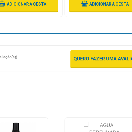
ADICIONAR
A CESTA
ADICIONAR
A CESTA
aliação(s))
QUERO FAZER UMA AVAL