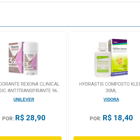
O
DORANTE REXONA CLINICAL
HYDRASTIS COMPOSTO KLE
SIC ANTITRANSPIRANTE 96H
30ML
CREME 58G
UNILEVER
VIDORA
R$ 28,90
R$ 18,40
POR:
POR: