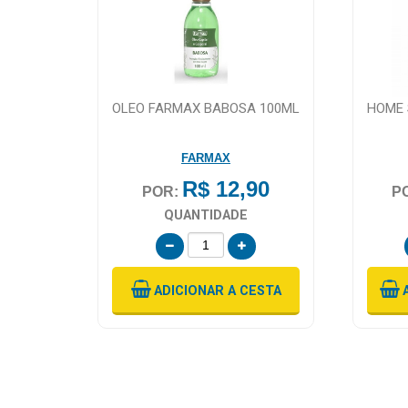
0
OLEO FARMAX BABOSA 100ML
HOME 
FARMAX
R$ 12,90
POR:
P
STA
QUANTIDADE
ADICIONAR
A CESTA