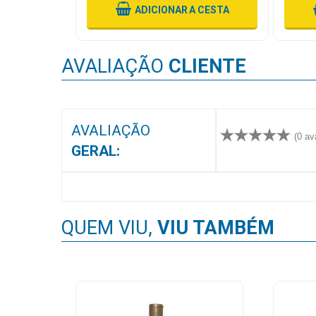
 CESTA
ADICIONAR
A CESTA
MAIS
PRÓXIMA
AVALIAÇÃO
CLIENTE
CENTRAL
DO
CLIENTE
AVALIAÇÃO
(0 av
GERAL:
QUEM VIU,
VIU TAMBÉM