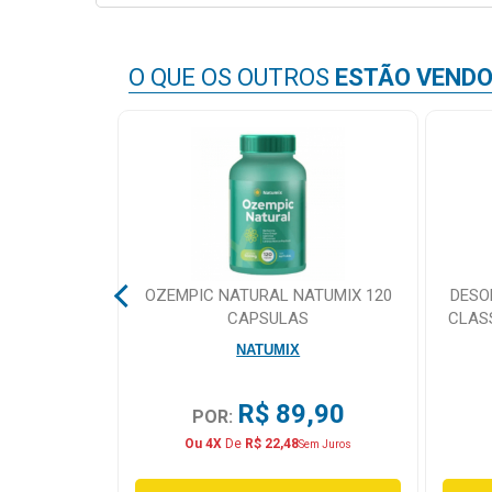
&
PROMOÇÕES
O QUE OS OUTROS
ESTÃO VEND
OFERTAS
ATENDIMENTO
&
LOCALIZAÇÃO
ITAMICO
OZEMPIC NATURAL NATUMIX 120
DESO
ININO 60
CAPSULAS
CLAS
S
MA
NATUMIX
CENTRAL
DE
,90
R$ 89,90
ATENDIMENTO
POR:
Ou 4X
De
R$ 22,48
em Juros
Sem Juros
LOJAS