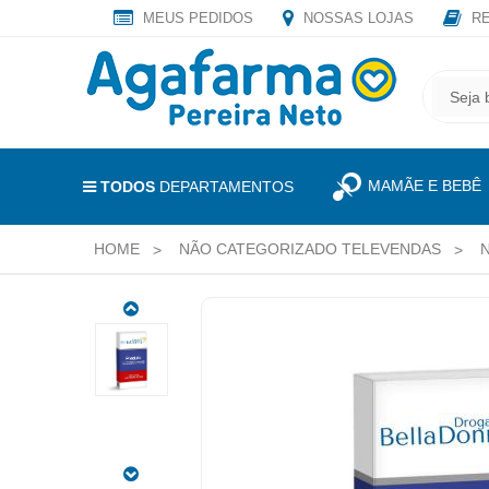
MEUS PEDIDOS
NOSSAS LOJAS
RE
OLÁ
,
CADASTRE
SEJA
SEU
BEM
E-
VINDO
MAIL
MAMÃE E BEBÊ
E
TODOS
DEPARTAMENTOS
RECEBA
LOGIN
TODAS
HOME
NÃO CATEGORIZADO TELEVENDAS
&
AS
PROMOÇÕES
CADASTRO
EXCLUSIVAS.
NISALGEN
MEUS
GTS.15ML
PEDIDOS
CÓDIGO
DO
PRODUTO:
7897655401213
TODOS
|
DEPARTAMENTOS
MARCA: