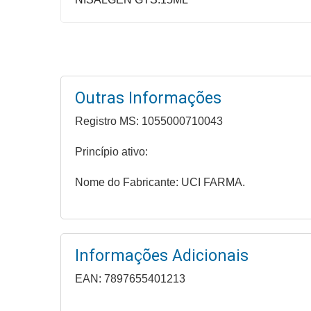
Higiene
Saúde
e
Bem-
Estar
Outras Informações
Aparelhos
Registro MS: 1055000710043
e
Princípio ativo:
Monitores
Nome do Fabricante: UCI FARMA.
Primeiros
Socorros
Casa
e
Informações Adicionais
Utilidade
EAN: 7897655401213
OFERTAS