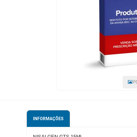
UCI
FARMA
Mamãe
e
Bebê
Medicamentos
Beleza
e
Proteção
Cuidado
F
Adulto
Dermocosméticos
Dieta
INFORMAÇÕES
e
Suplemento
NISALGEN GTS.15ML