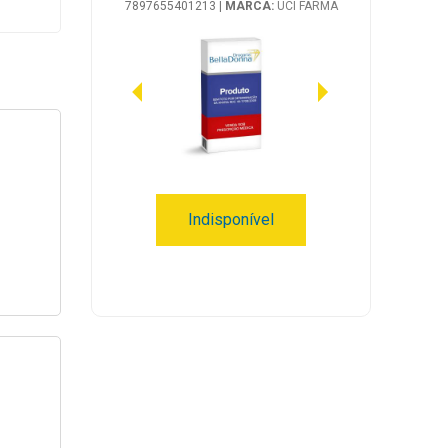
7897655401213
|
MARCA:
UCI FARMA
Indisponível