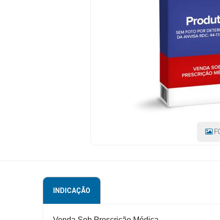
20ML
CÓDIGO
Mamãe
DO
e
PRODUTO:
7896070601260
Bebê
|
MARCA:
MEDLEY/SANOFI
Medicamentos
Beleza
e
Proteção
Cuidado
F
Adulto
Dermocosméticos
Dieta
INDICAÇÃO
e
Suplemento
Venda Sob Prescrição Médica