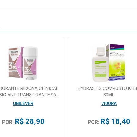
O
DORANTE REXONA CLINICAL
HYDRASTIS COMPOSTO KLE
SIC ANTITRANSPIRANTE 96H
30ML
CREME 58G
UNILEVER
VIDORA
R$ 28,90
R$ 18,40
POR:
POR: