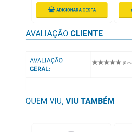
MAIS
 CESTA
ADICIONAR
A CESTA
PRÓXIMA
AVALIAÇÃO
CLIENTE
CENTRAL
DO
CLIENTE
AVALIAÇÃO
(0 av
GERAL:
QUEM VIU,
VIU TAMBÉM