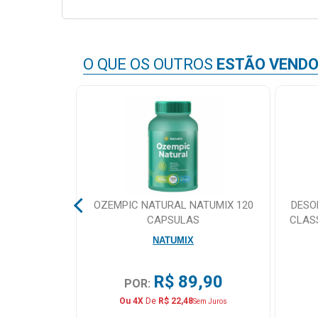
&
PROMOÇÕES
O QUE OS OUTROS
ESTÃO VEND
OFERTAS
ATENDIMENTO
&
LOCALIZAÇÃO
ORT TAPE
OZEMPIC NATURAL NATUMIX 120
DESO
 5X5 AZUL
CAPSULAS
CLAS
CENTRAL
NATUMIX
DE
ATENDIMENTO
,90
R$ 89,90
POR:
Ou 4X
De
R$ 22,48
Sem Juros
LOJAS