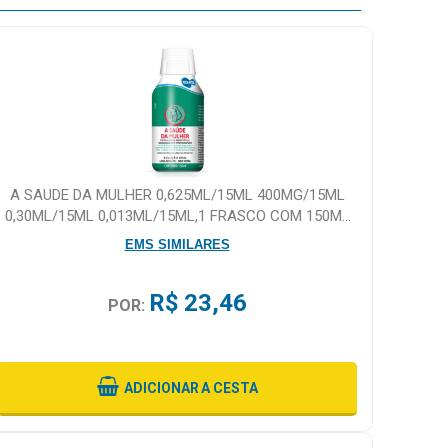
A SAUDE DA MULHER 0,625ML/15ML 400MG/15ML
0,30ML/15ML 0,013ML/15ML,1 FRASCO COM 150ML
DE SOLUCAO DE USO ORAL COPO DOSADOR
EMS SIMILARES
R$ 23,46
POR:
ADICIONAR
A CESTA