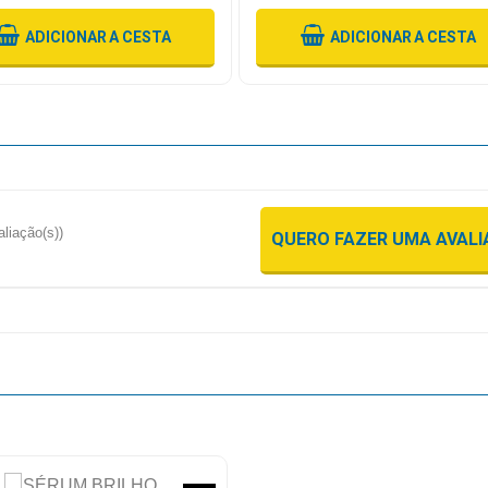
ADICIONAR
A CESTA
ADICIONAR
A CESTA
aliação(s))
QUERO FAZER UMA AVAL