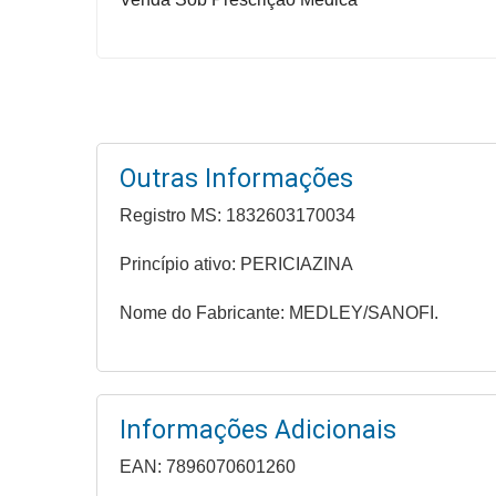
Higiene
Saúde
e
Bem-
Estar
Outras Informações
Aparelhos
Registro MS: 1832603170034
e
Monitores
Princípio ativo: PERICIAZINA
Primeiros
Nome do Fabricante: MEDLEY/SANOFI.
Socorros
Casa
e
Utilidade
Informações Adicionais
EAN: 7896070601260
OFERTAS