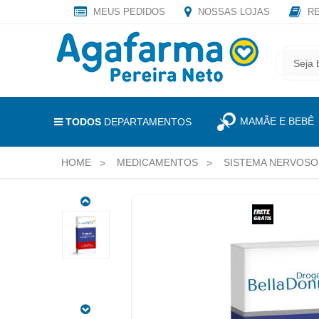
MEUS PEDIDOS
NOSSAS LOJAS
RE
OLÁ
,
CADASTRE
SEJA
SEU
BEM
E-
VINDO
MAIL
MAMÃE E BEBÊ
E
TODOS
DEPARTAMENTOS
RECEBA
LOGIN
TODAS
HOME
MEDICAMENTOS
SISTEMA NERVOSO
&
AS
PROMOÇÕES
CADASTRO
EXCLUSIVAS.
NEULEPTIL
MEUS
40MG/ML
PEDIDOS
1
FRASCO
TODOS
GOTEJADOR
DEPARTAMENTOS