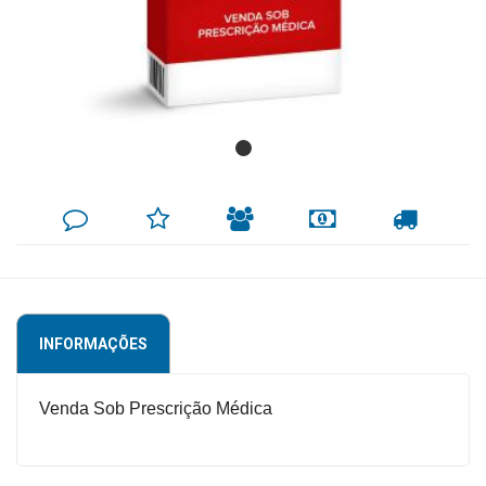
Mamãe
e
Bebê
Medicamentos
Beleza
DEIXE
MINHA
INDIQUE
FORMAS
CALCULAR
e
SEU
LISTA
AO
DE
FRETE
COMENTÁRIO
DE
AMIGO
PAGAMENTO
Proteção
DESEJOS
Cuidado
Adulto
INFORMAÇÕES
Dermocosméticos
Dieta
Venda Sob Prescrição Médica
e
Suplemento