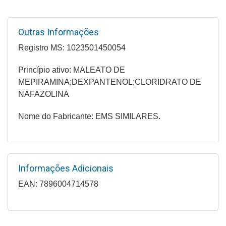
Higiene
Saúde
Outras Informações
e
Registro MS: 1023501450054
Bem-
Estar
Princípio ativo: MALEATO DE
MEPIRAMINA;DEXPANTENOL;CLORIDRATO DE
Aparelhos
NAFAZOLINA
e
Monitores
Nome do Fabricante: EMS SIMILARES.
Primeiros
Socorros
Casa
Informações Adicionais
e
EAN: 7896004714578
Utilidade
OFERTAS