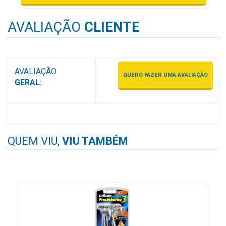
MAIS
PRÓXIMA
AVALIAÇÃO
CLIENTE
CENTRAL
DO
AVALIAÇÃO
QUERO FAZER UMA AVALIAÇÃO
CLIENTE
GERAL:
QUEM VIU,
VIU TAMBÉM