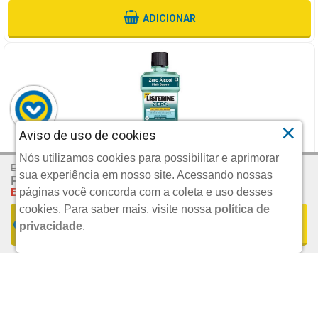
ADICIONAR
×
Aviso de uso de cookies
SOLUCAO BUCAL LISTERINE ZERO MENTA SUAVE 500ML
Nós utilizamos cookies para possibilitar e aprimorar
De: R$ 38,49
sua experiência em nosso site. Acessando nossas
R$ 27,97
Por:
JOHNSON & JOHNSON MEDICAL
Economize 27%
páginas você concorda com a coleta e uso desses
cookies.
Para saber mais, visite nossa
política de
COMPRAR
privacidade
.
UND.
R$ 23,90
POR:
ADICIONAR