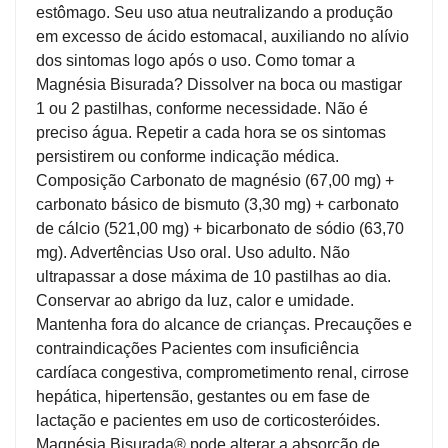
estômago. Seu uso atua neutralizando a produção
Higiene
em excesso de ácido estomacal, auxiliando no alívio
Saúde
dos sintomas logo após o uso. Como tomar a
e
Magnésia Bisurada? Dissolver na boca ou mastigar
Bem-
1 ou 2 pastilhas, conforme necessidade. Não é
Estar
preciso água. Repetir a cada hora se os sintomas
persistirem ou conforme indicação médica.
Aparelhos
Composição Carbonato de magnésio (67,00 mg) +
e
carbonato básico de bismuto (3,30 mg) + carbonato
Monitores
de cálcio (521,00 mg) + bicarbonato de sódio (63,70
mg). Advertências Uso oral. Uso adulto. Não
Primeiros
ultrapassar a dose máxima de 10 pastilhas ao dia.
Socorros
Conservar ao abrigo da luz, calor e umidade.
Mantenha fora do alcance de crianças. Precauções e
Casa
contraindicações Pacientes com insuficiência
e
cardíaca congestiva, comprometimento renal, cirrose
Utilidade
hepática, hipertensão, gestantes ou em fase de
lactação e pacientes em uso de corticosteróides.
OFERTAS
Magnésia Bisurada® pode alterar a absorção de