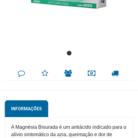
Mamãe
e
Bebê
Medicamentos
Beleza
e
Proteção
DEIXE
MINHA
INDIQUE
FORMAS
CALCULAR
SEU
LISTA
AO
DE
FRETE
COMENTÁRIO
DE
AMIGO
PAGAMENTO
Cuidado
DESEJOS
Adulto
Dermocosméticos
INFORMAÇÕES
Dieta
e
A Magnésia Bisurada é um antiácido indicado para o
Suplemento
alívio sintomático da azia, queimação e dor de