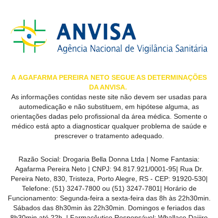
A
AGAFARMA PEREIRA
NETO SEGUE AS DETERMINAÇÕES
DA ANVISA.
As informações contidas neste site não devem ser usadas para
automedicação e não substituem, em hipótese alguma, as
orientações dadas pelo profissional da área médica. Somente o
médico está apto a diagnosticar qualquer problema de saúde e
prescrever o tratamento adequado.
Razão Social:
Drogaria Bella Donna Ltda
| Nome Fantasia:
Agafarma Pereira Neto
| CNPJ:
94.817.921/0001-95
|
Rua Dr.
Pereira Neto, 830, Tristeza, Porto Alegre, RS -
CEP:
91920-530
|
Telefone:
(51) 3247-7800 ou (51) 3247-7801
| Horário de
Funcionamento: Segunda-feira a sexta-feira das 8h às 22h30min.
Sábados das 8h30min às 22h30min. Domingos e feriados das
8h30min até 22h. | Farmacêutico Responsável: Whallace Daijiro