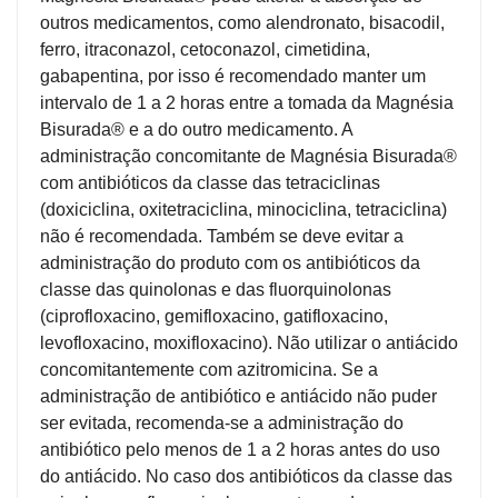
&
outros medicamentos, como alendronato, bisacodil,
PROMOÇÕES
ferro, itraconazol, cetoconazol, cimetidina,
gabapentina, por isso é recomendado manter um
intervalo de 1 a 2 horas entre a tomada da Magnésia
Bisurada® e a do outro medicamento. A
OFERTAS
administração concomitante de Magnésia Bisurada®
com antibióticos da classe das tetraciclinas
(doxiciclina, oxitetraciclina, minociclina, tetraciclina)
ATENDIMENTO
&
não é recomendada. Também se deve evitar a
LOCALIZAÇÃO
administração do produto com os antibióticos da
classe das quinolonas e das fluorquinolonas
(ciprofloxacino, gemifloxacino, gatifloxacino,
levofloxacino, moxifloxacino). Não utilizar o antiácido
CENTRAL
concomitantemente com azitromicina. Se a
DE
administração de antibiótico e antiácido não puder
ATENDIMENTO
ser evitada, recomenda-se a administração do
antibiótico pelo menos de 1 a 2 horas antes do uso
do antiácido. No caso dos antibióticos da classe das
LOJAS