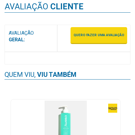
AVALIAÇÃO
CLIENTE
MAIS
PRÓXIMA
AVALIAÇÃO
CENTRAL
QUERO FAZER UMA AVALIAÇÃO
GERAL:
DO
CLIENTE
QUEM VIU,
VIU TAMBÉM