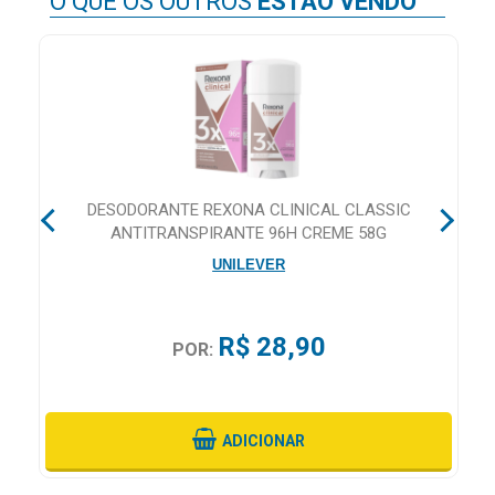
O QUE OS OUTROS
ESTÃO VENDO
&
PROMOÇÕES
OFERTAS
E
DESODORANTE REXONA CLINICAL CLASSIC
ATENDIMENTO
ANTITRANSPIRANTE 96H CREME 58G
&
LOCALIZAÇÃO
UNILEVER
R$ 28,90
POR:
CENTRAL
DE
ATENDIMENTO
ADICIONAR
LOJAS