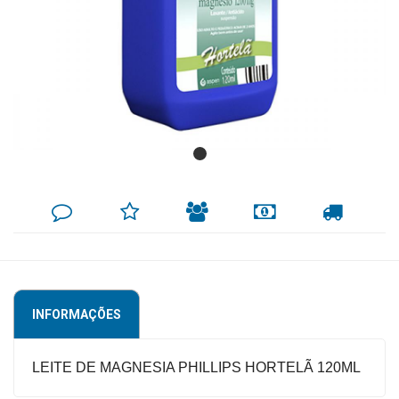
Mamãe
e
Bebê
Medicamentos
Beleza
e
Proteção
DEIXE
MINHA
INDIQUE
FORMAS
CALCULAR
SEU
LISTA
AO
DE
FRETE
COMENTÁRIO
DE
AMIGO
PAGAMENTO
Cuidado
DESEJOS
Adulto
Dermocosméticos
INFORMAÇÕES
Dieta
e
LEITE DE MAGNESIA PHILLIPS HORTELÃ 120ML
Suplemento