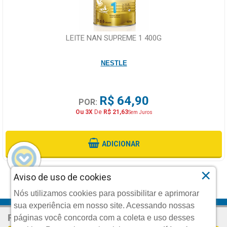
LEITE NAN SUPREME 1 400G
NESTLE
R$ 64,90
POR:
Ou 3X
De
R$ 21,63
Sem Juros
ADICIONAR
×
Aviso de uso de cookies
VOLTAR AO TOPO
Nós utilizamos cookies para possibilitar e aprimorar
sua experiência em nosso site. Acessando nossas
R$ 21,90
CADASTRE SEU E-MAIL
Por:
páginas você concorda com a coleta e uso desses
E RECEBA TODAS AS PROMOÇÕES EXCLUSIVAS.