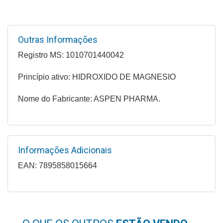
Higiene
Saúde
Outras Informações
e
Bem-
Registro MS: 1010701440042
Estar
Princípio ativo: HIDROXIDO DE MAGNESIO
Aparelhos
e
Nome do Fabricante: ASPEN PHARMA.
Monitores
Primeiros
Socorros
Informações Adicionais
Casa
EAN: 7895858015664
e
Utilidade
OFERTAS