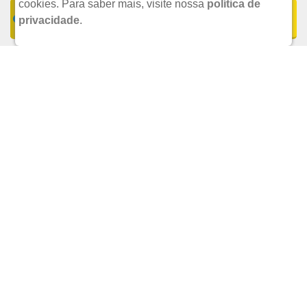
cookies.
Para saber mais, visite nossa
política de
COMPRAR
privacidade
.
UND.
CADASTRAR E-MAIL
FORMAS DE PAGAMENTO
SEGURANÇA E CREDIBILIDADE
REDES SOCIAIS
FORMAS DE
INSTITUCIONAL
PAGAMENTO
CENTRAL DO CLIENTE