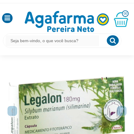
HOME
MEDICAMENTOS
APARELHO DIGESTIVO
OLÁ
LEGALON 180MG COM 20 COMPRIMIDOS
00
,
SEJA
BEM
MINHA
LEGALON 180MG COM 20 COMPRIMIDOS
CESTA
VINDO
R$
CÓDIGO DO PRODUTO:
7896641802225
|
MARCA:
MYLAN
0,00
LOGIN
&
CADASTRO
MEUS
PEDIDOS
TODOS
DEPARTAMENTOS