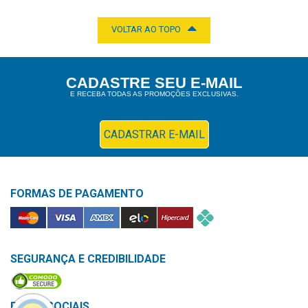
ADICIONAR
PROTETOR OCULAR 3M INFANTIL COM 20 UNIDADES
3M DO BRASIL LTDA
R$ 27,80
POR:
ADICIONAR