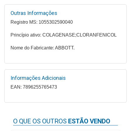
&
PROMOÇÕES
Outras Informações
Registro MS: 1055302590040
Princípio ativo: COLAGENASE;CLORANFENICOL
OFERTAS
Nome do Fabricante: ABBOTT.
ATENDIMENTO
&
LOCALIZAÇÃO
Informações Adicionais
EAN: 7896255765473
CENTRAL
DE
ATENDIMENTO
O QUE OS OUTROS
ESTÃO VENDO
LOJAS