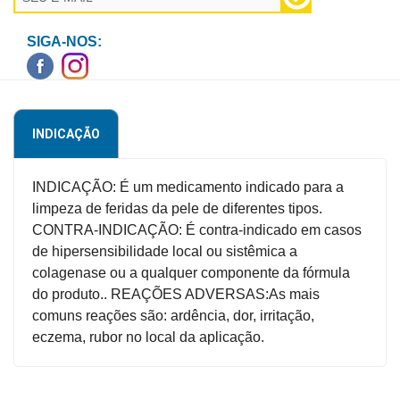
Higiene
SIGA-NOS:
Saúde
e
Bem-
Estar
INDICAÇÃO
Aparelhos
e
INDICAÇÃO: É um medicamento indicado para a
Monitores
limpeza de feridas da pele de diferentes tipos.
CONTRA-INDICAÇÃO: É contra-indicado em casos
Primeiros
de hipersensibilidade local ou sistêmica a
Socorros
colagenase ou a qualquer componente da fórmula
Casa
do produto.. REAÇÕES ADVERSAS:As mais
e
comuns reações são: ardência, dor, irritação,
Utilidade
eczema, rubor no local da aplicação.
OFERTAS