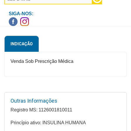
Higiene
SIGA-NOS:
Saúde
e
Bem-
Estar
INDICAÇÃO
Aparelhos
e
Venda Sob Prescrição Médica
Monitores
Primeiros
Socorros
Casa
Outras Informações
e
Registro MS: 1126001810011
Utilidade
Princípio ativo: INSULINA HUMANA
OFERTAS