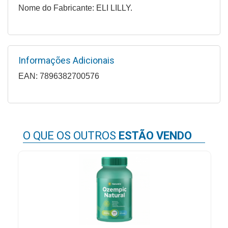
&
Nome do Fabricante: ELI LILLY.
PROMOÇÕES
Informações Adicionais
OFERTAS
EAN: 7896382700576
ATENDIMENTO
&
LOCALIZAÇÃO
O QUE OS OUTROS
ESTÃO VENDO
CENTRAL
DE
ATENDIMENTO
LOJAS