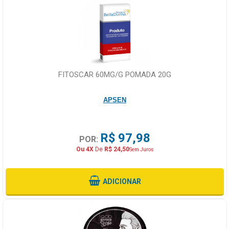
FITOSCAR 60MG/G POMADA 20G
APSEN
R$ 97,98
POR:
Ou 4X
De
R$ 24,50
Sem Juros
ADICIONAR