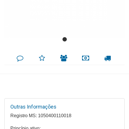
Mamãe
e
Bebê
Medicamentos
Beleza
DEIXE
MINHA
INDIQUE
FORMAS
CALCULAR
e
SEU
LISTA
AO
DE
FRETE
COMENTÁRIO
DE
AMIGO
PAGAMENTO
Proteção
DESEJOS
Cuidado
Adulto
Dermocosméticos
Outras Informações
Dieta
e
Registro MS: 1050400110018
Suplemento
Princípio ativo: