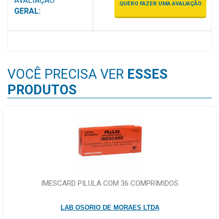
AVALIAÇÃO
QUERO FAZER UMA AVALIAÇÃO
MAIS
GERAL:
PRÓXIMA
CENTRAL
DO
VOCÊ PRECISA VER
ESSES
CLIENTE
PRODUTOS
IMESCARD PILULA COM 36 COMPRIMIDOS
LAB OSORIO DE MORAES LTDA