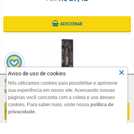
ADICIONAR
×
Aviso de uso de cookies
R$ 57,99
Por:
FISIOFORT PREMIUM POMADA MASSAGEADORA 150G BIO
Nós utilizamos cookies para possibilitar e aprimorar
Em Até 2x De R$ 29,00 S/juros
INSTINTO
sua experiência em nosso site. Acessando nossas
Mais Parcelamentos
BIO INSTINTO
páginas você concorda com a coleta e uso desses
cookies.
Para saber mais, visite nossa
política de
FORMAS DE PARCELAMENTO
COMPRAR
privacidade
.
UND.
R$ 14,90
1x De R$ 57,99 S/JUROS | Total: R$ 57,99
POR:
2x De R$ 29,00 S/JUROS | Total: R$ 58,00