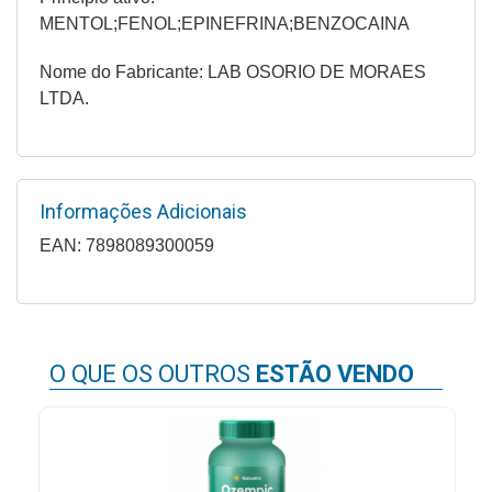
Higiene
MENTOL;FENOL;EPINEFRINA;BENZOCAINA
Saúde
Nome do Fabricante: LAB OSORIO DE MORAES
e
LTDA.
Bem-
Estar
Aparelhos
Informações Adicionais
e
Monitores
EAN: 7898089300059
Primeiros
Socorros
Casa
O QUE OS OUTROS
ESTÃO VENDO
e
Utilidade
OFERTAS