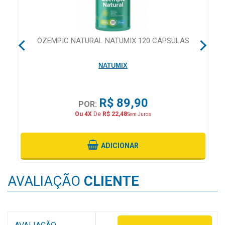
&
PROMOÇÕES
E
OZEMPIC NATURAL NATUMIX 120 CAPSULAS
OFERTAS
NATUMIX
ATENDIMENTO
R$ 89,90
POR:
&
Ou 4X
De
R$ 22,48
Sem Juros
LOCALIZAÇÃO
ADICIONAR
CENTRAL
DE
AVALIAÇÃO
CLIENTE
ATENDIMENTO
LOJAS