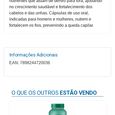
nutrientes que atuam de dentro para fora, ajudando
Higiene
no crescimento saudável e fortalecimento dos
cabelos e das unhas. Cápsulas de uso oral,
Saúde
indicadas para homens e mulheres, nutrem e
e
fortalecem os fios, prevenindo a queda capilar.
Bem-
Estar
Aparelhos
e
Informações Adicionais
Monitores
EAN: 7898244720036
Primeiros
Socorros
Casa
e
O QUE OS OUTROS
ESTÃO VENDO
Utilidade
OFERTAS