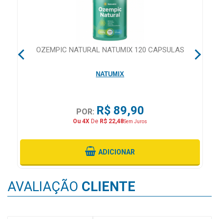
&
PROMOÇÕES
OZEMPIC NATURAL NATUMIX 120 CAPSULAS
OFERTAS
NATUMIX
ATENDIMENTO
&
R$ 89,90
POR:
LOCALIZAÇÃO
Ou 4X
De
R$ 22,48
Sem Juros
ADICIONAR
CENTRAL
DE
ATENDIMENTO
AVALIAÇÃO
CLIENTE
LOJAS