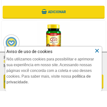
ADICIONAR
×
Aviso de uso de cookies
R$ 59,99
Por:
COENZIMA Q10 50MG COM 60 CAPSULAS
Nós utilizamos cookies para possibilitar e aprimorar
Em Até 2x De R$ 30,00 S/juros
sua experiência em nosso site. Acessando nossas
Mais Parcelamentos
MAXINUTRI
páginas você concorda com a coleta e uso desses
cookies.
Para saber mais, visite nossa
política de
FORMAS DE PARCELAMENTO
COMPRAR
privacidade
.
UND.
R$ 65,60
1x De R$ 59,99 S/JUROS | Total: R$ 59,99
POR:
Ou 3X
De
R$ 21,87
Sem Juros
2x De R$ 30,00 S/JUROS | Total: R$ 60,00