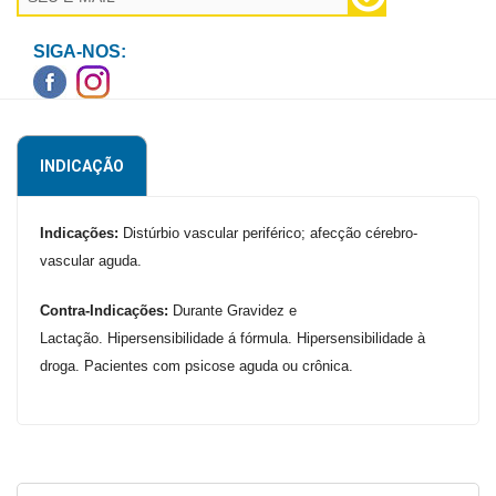
Higiene
SIGA-NOS:
Saúde
e
Bem-
Estar
INDICAÇÃO
Aparelhos
e
Indicações:
Distúrbio vascular periférico; afecção cérebro-
Monitores
vascular aguda.
Primeiros
Contra-Indicações:
Durante Gravidez e
Socorros
Lactação. Hipersensibilidade á fórmula. Hipersensibilidade à
Casa
droga. Pacientes com psicose aguda ou crônica.
e
Utilidade
OFERTAS