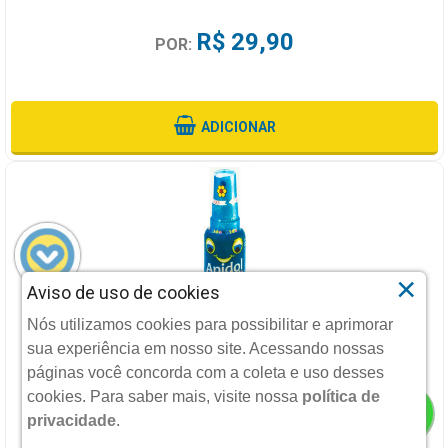
R$ 29,90
POR:
ADICIONAR
×
Aviso de uso de cookies
PROPOMALVA SP 30ML APIS FLORA
Nós utilizamos cookies para possibilitar e aprimorar
sua experiência em nosso site. Acessando nossas
APIS FLORA
páginas você concorda com a coleta e uso desses
cookies.
Para saber mais, visite nossa
política de
privacidade
.
R$ 22,90
POR: