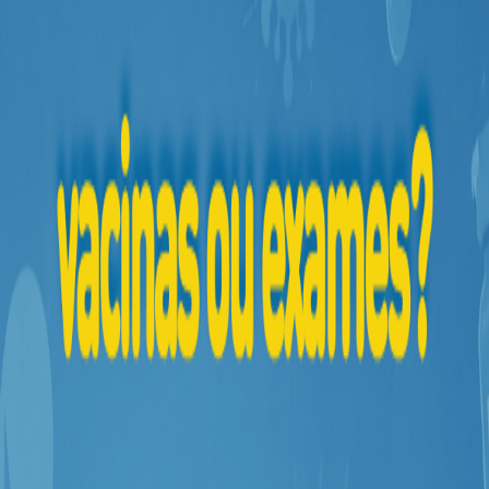
Higiene
Saúde
e
Bem-
Estar
Aparelhos
e
Monitores
Primeiros
Socorros
Casa
e
Utilidade
OFERTAS