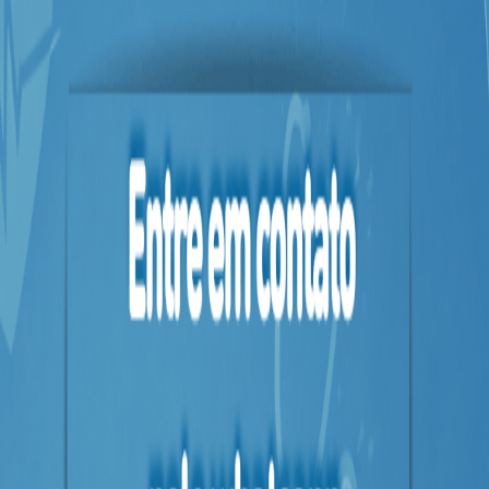
&
PROMOÇÕES
OFERTAS
ATENDIMENTO
&
LOCALIZAÇÃO
CENTRAL
DE
ATENDIMENTO
LOJAS