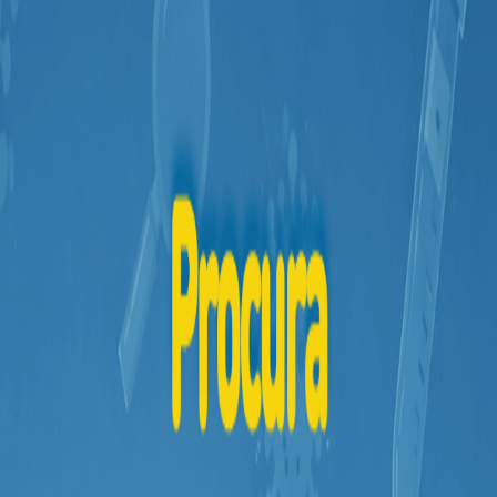
Mamãe
e
Bebê
Medicamentos
Beleza
e
Proteção
Cuidado
Adulto
Dermocosméticos
Dieta
e
Suplemento