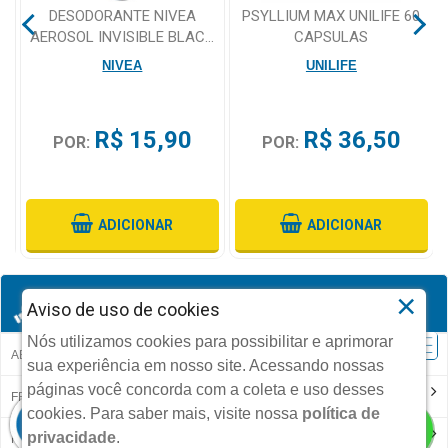
DESODORANTE NIVEA
PSYLLIUM MAX UNILIFE 60
ES
AEROSOL INVISIBLE BLACK
CAPSULAS
WHITE CLEAR 150ML
NIVEA
UNILIFE
R$ 15,90
R$ 36,50
POR:
POR:
ADICIONAR
ADICIONAR
×
CUIDADO ADULTO
Aviso de uso de cookies
Nós utilizamos cookies para possibilitar e aprimorar
ABSORVENTE INCONTINÊNCIA
sua experiência em nosso site. Acessando nossas
páginas você concorda com a coleta e uso desses
FRALDA GERIÁTRICA
cookies.
Para saber mais, visite nossa
política de
privacidade
.
HIGIENE DENTADURAS