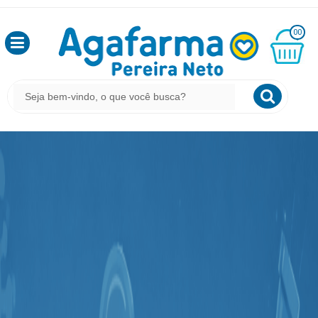
OLÁ
00
,
SEJA
BEM
MINHA
CESTA
VINDO
R$
0,00
LOGIN
&
CADASTRO
MEUS
PEDIDOS
TODOS
DEPARTAMENTOS