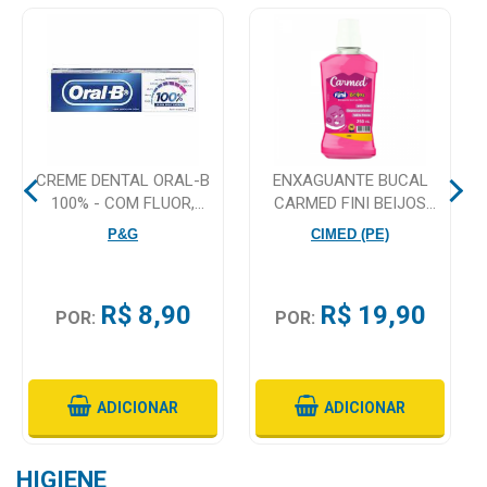
Mamãe
e
Bebê
Medicamentos
CREME DENTAL ORAL-B
ENXAGUANTE BUCAL
Beleza
100% - COM FLUOR,
CARMED FINI BEIJOS
e
MENTA REFRESCANTE,
250ML
P&G
CIMED (PE)
Proteção
70G
Cuidado
R$ 8,90
R$ 19,90
Adulto
POR:
POR:
Dermocosméticos
Dieta
ADICIONAR
ADICIONAR
e
Suplemento
HIGIENE