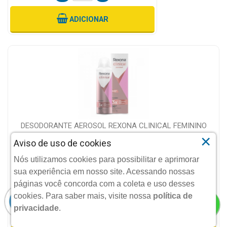
ADICIONAR
DESODORANTE AEROSOL REXONA CLINICAL FEMININO
×
CLASSIC 91...
Aviso de uso de cookies
UNILEVER
Nós utilizamos cookies para possibilitar e aprimorar
R$ 23,90
sua experiência em nosso site. Acessando nossas
POR:
páginas você concorda com a coleta e uso desses
cookies.
Para saber mais, visite nossa
política de
QUANTIDADE
privacidade
.