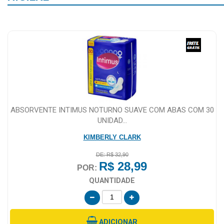
Higiene
Saúde
e
Bem-
Estar
Aparelhos
e
ABSORVENTE INTIMUS NOTURNO SUAVE COM ABAS COM 30
Monitores
UNIDAD...
Primeiros
KIMBERLY CLARK
Socorros
DE: R$ 32,90
R$ 28,99
Casa
POR:
e
QUANTIDADE
Utilidade
OFERTAS
ADICIONAR