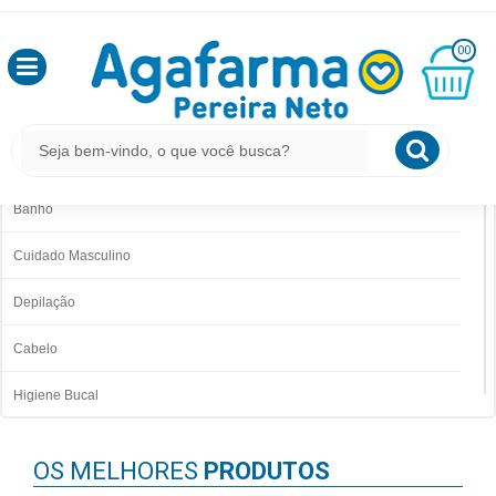
HOME
HIGIENE
OLÁ
00
,
SEJA
BEM
MINHA
HIGIENE
CESTA
VINDO
R$
0,00
Acessórios
Banho
LOGIN
Cuidado Masculino
&
CADASTRO
Depilação
Cabelo
MEUS
PEDIDOS
Higiene Bucal
Higiene Íntima
TODOS
OS MELHORES
PRODUTOS
DEPARTAMENTOS
Higiene Pessoal