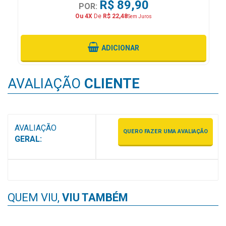
R$ 89,90
POR:
MAIS
Ou 4X
De
R$ 22,48
Sem Juros
PRÓXIMA
ADICIONAR
CENTRAL
DO
AVALIAÇÃO
CLIENTE
CLIENTE
AVALIAÇÃO
QUERO FAZER UMA AVALIAÇÃO
GERAL:
QUEM VIU,
VIU TAMBÉM