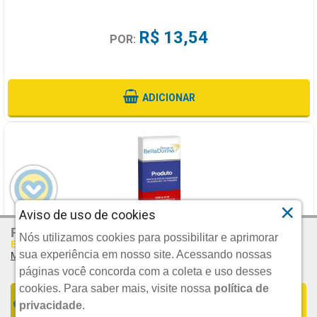
R$ 13,54
POR:
ADICIONAR
×
Aviso de uso de cookies
R$ 74,25
Por:
MESIGYNA 50MG/ML 5MG 1ML 1 AGULHA
Nós utilizamos cookies para possibilitar e aprimorar
Em Até 3x De R$ 24,75 S/juros
sua experiência em nosso site. Acessando nossas
Mais Parcelamentos
BAYER SA
páginas você concorda com a coleta e uso desses
cookies.
Para saber mais, visite nossa
política de
FORMAS DE PARCELAMENTO
COMPRAR
privacidade
.
UND.