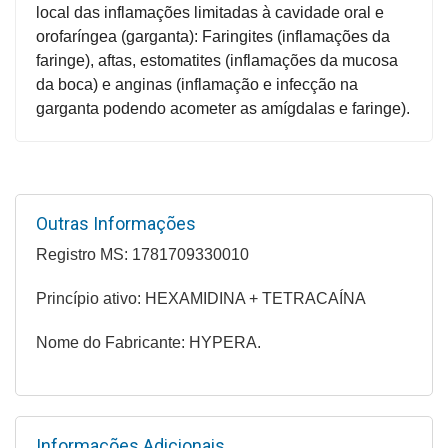
local das inflamações limitadas à cavidade oral e
Higiene
orofaríngea (garganta): Faringites (inflamações da
Saúde
faringe), aftas, estomatites (inflamações da mucosa
e
da boca) e anginas (inflamação e infecção na
Bem-
garganta podendo acometer as amígdalas e faringe).
Estar
Aparelhos
e
Monitores
Outras Informações
Registro MS: 1781709330010
Primeiros
Socorros
Princípio ativo: HEXAMIDINA + TETRACAÍNA
Casa
Nome do Fabricante: HYPERA.
e
Utilidade
OFERTAS
Informações Adicionais