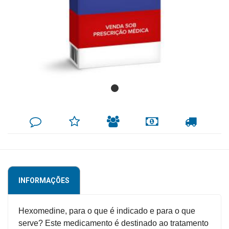
Mamãe
e
Bebê
Medicamentos
Beleza
e
Proteção
DEIXE
MINHA
INDIQUE
FORMAS
CALCULAR
SEU
LISTA
AO
DE
FRETE
COMENTÁRIO
DE
AMIGO
PAGAMENTO
Cuidado
DESEJOS
Adulto
Dermocosméticos
INFORMAÇÕES
Dieta
e
Hexomedine, para o que é indicado e para o que
Suplemento
serve? Este medicamento é destinado ao tratamento