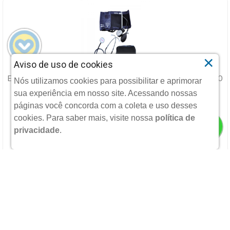
×
Aviso de uso de cookies
ESFIGMOMANOMETRO PREMIUM PRETO VELCRO COM ESTETO
Nós utilizamos cookies para possibilitar e aprimorar
sua experiência em nosso site. Acessando nossas
PREMIUM
páginas você concorda com a coleta e uso desses
cookies.
Para saber mais, visite nossa
política de
privacidade
.
R$ 135,55
POR:
Ou 6X
De
R$ 22,59
Sem Juros
ADICIONAR