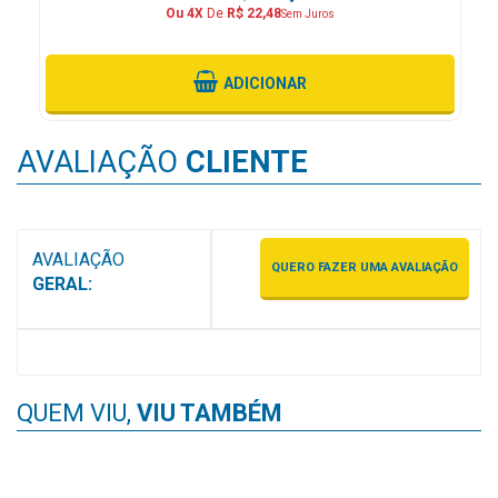
Ou 4X
De
R$ 22,48
Sem Juros
MAIS
PRÓXIMA
ADICIONAR
CENTRAL
DO
AVALIAÇÃO
CLIENTE
CLIENTE
AVALIAÇÃO
QUERO FAZER UMA AVALIAÇÃO
GERAL:
QUEM VIU,
VIU TAMBÉM