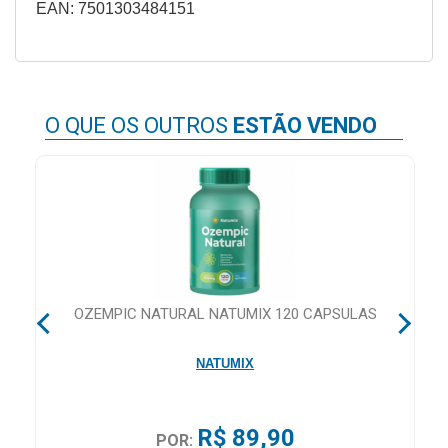
EAN: 7501303484151
&
PROMOÇÕES
O QUE OS OUTROS
ESTÃO VENDO
OFERTAS
ATENDIMENTO
&
LOCALIZAÇÃO
E
OZEMPIC NATURAL NATUMIX 120 CAPSULAS
CENTRAL
DE
NATUMIX
ATENDIMENTO
R$ 89,90
POR:
LOJAS