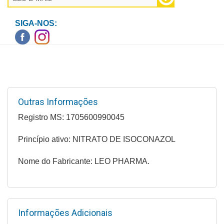
Higiene
SIGA-NOS:
Saúde
e
Bem-
Estar
Aparelhos
e
Outras Informações
Monitores
Registro MS: 1705600990045
Primeiros
Princípio ativo: NITRATO DE ISOCONAZOL
Socorros
Nome do Fabricante: LEO PHARMA.
Casa
e
Utilidade
Informações Adicionais
OFERTAS