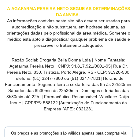
A
AGAFARMA PEREIRA
NETO SEGUE AS DETERMINAÇÕES
DA ANVISA.
As informações contidas neste site não devem ser usadas para
automedicação e não substituem, em hipótese alguma, as
orientações dadas pelo profissional da área médica. Somente o
médico está apto a diagnosticar qualquer problema de saúde e
prescrever o tratamento adequado.
Razão Social:
Drogaria Bella Donna Ltda
| Nome Fantasia:
Agafarma Pereira Neto
| CNPJ:
94.817.921/0001-95
|
Rua Dr.
Pereira Neto, 830, Tristeza, Porto Alegre, RS -
CEP:
91920-530
|
Telefone:
(51) 3247-7800 ou (51) 3247-7801
| Horário de
Funcionamento: Segunda-feira a sexta-feira das 8h às 22h30min.
Sábados das 8h30min às 22h30min. Domingos e feriados das
8h30min até 22h. | Farmacêutico Responsável: Whallace Daijiro
Inoue | CRF/RS: 588122
|Autorização de Funcionamento da
Empresa (AFE):
0321231
Os preços e as promoções são válidos apenas para compras via