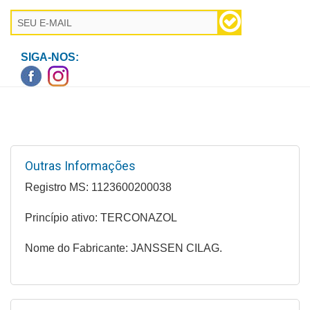
Higiene
Saúde
e
SIGA-NOS:
Bem-
Estar
Aparelhos
e
Monitores
Outras Informações
Primeiros
Registro MS: 1123600200038
Socorros
Princípio ativo: TERCONAZOL
Casa
e
Nome do Fabricante: JANSSEN CILAG.
Utilidade
OFERTAS