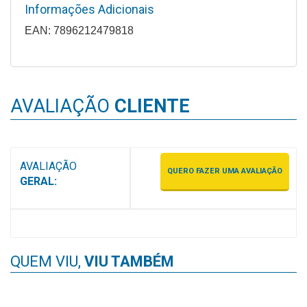
&
Informações Adicionais
PROMOÇÕES
EAN: 7896212479818
OFERTAS
AVALIAÇÃO
CLIENTE
ATENDIMENTO
&
LOCALIZAÇÃO
AVALIAÇÃO
QUERO FAZER UMA AVALIAÇÃO
GERAL:
CENTRAL
DE
ATENDIMENTO
QUEM VIU,
VIU TAMBÉM
LOJAS