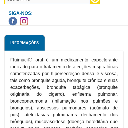
Higiene
SIGA-NOS:
Saúde
e
Bem-
Estar
INFORMAÇÕES
Aparelhos
e
Fluimucil® oral é um medicamento expectorante
Monitores
indicado para o tratamento de afecções respiratórias
caracterizadas por hipersecreção densa e viscosa,
Primeiros
tais como bronquite aguda, bronquite crônica e suas
Socorros
exacerbações, bronquite tabágica (bronquite
Casa
originária do cigarro), enfisema pulmonar,
e
broncopneumonia (inflamação nos pulmões e
Utilidade
brônquios), abscessos pulmonares (acúmulo de
pus), atelectasias pulmonares (fechamento dos
brônquios), mucoviscidose (doença hereditária que
OFERTAS