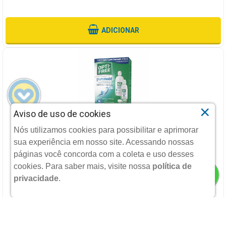
ADICIONAR
×
Aviso de uso de cookies
KIT OPTI-FREE PUREMOIST SOLUCAO PARA LENTES DE
Nós utilizamos cookies para possibilitar e aprimorar
CONTATO COM 300ML 120ML ESTOJO PARA LENTES DE
sua experiência em nosso site. Acessando nossas
CONTATO
NOVARTIS/ALCON
páginas você concorda com a coleta e uso desses
cookies.
Para saber mais, visite nossa
política de
privacidade
.
R$ 94,93
POR:
Ou 4X
De
R$ 23,73
Sem Juros