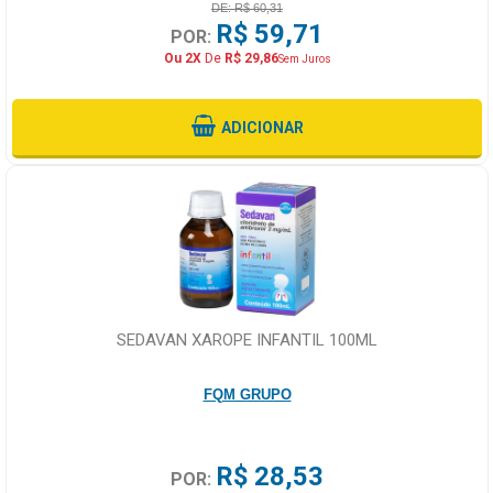
DE: R$ 60,31
R$ 59,71
POR:
Ou 2X
De
R$ 29,86
Sem Juros
ADICIONAR
SEDAVAN XAROPE INFANTIL 100ML
FQM GRUPO
R$ 28,53
POR: