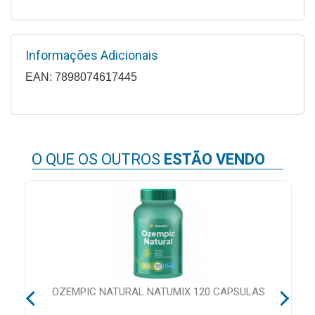
MAIS
PRÓXIMA
Informações Adicionais
EAN: 7898074617445
CENTRAL
DO
CLIENTE
O QUE OS OUTROS
ESTÃO VENDO
CA
OZEMPIC NATURAL NATUMIX 120 CAPSULAS