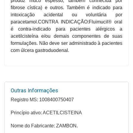
produz muco espesso, também conhecida por
&
fibrose cística) e outros. Também é indicado para
PROMOÇÕES
intoxicação acidental ou voluntária por
paracetamol.CONTRA INDICAÇÃO:Fluimucil® oral
é contra-indicado para pacientes alérgicos a
acetilcisteína e/ou demais componentes de suas
OFERTAS
formulações. Não deve ser administrado à pacientes
com úlcera gastroduodenal.
ATENDIMENTO
&
LOCALIZAÇÃO
Outras Informações
CENTRAL
Registro MS: 1008400750407
DE
ATENDIMENTO
Princípio ativo: ACETILCISTEINA
Nome do Fabricante: ZAMBON.
LOJAS