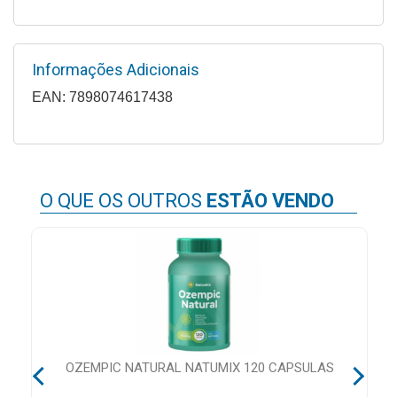
MAIS
PRÓXIMA
Informações Adicionais
EAN: 7898074617438
CENTRAL
DO
CLIENTE
O QUE OS OUTROS
ESTÃO VENDO
CA
OZEMPIC NATURAL NATUMIX 120 CAPSULAS