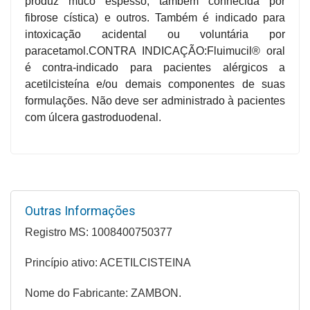
produz muco espesso, também conhecida por
&
fibrose cística) e outros. Também é indicado para
PROMOÇÕES
intoxicação acidental ou voluntária por
paracetamol.CONTRA INDICAÇÃO:Fluimucil® oral
é contra-indicado para pacientes alérgicos a
acetilcisteína e/ou demais componentes de suas
OFERTAS
formulações. Não deve ser administrado à pacientes
com úlcera gastroduodenal.
ATENDIMENTO
&
LOCALIZAÇÃO
Outras Informações
CENTRAL
Registro MS: 1008400750377
DE
ATENDIMENTO
Princípio ativo: ACETILCISTEINA
Nome do Fabricante: ZAMBON.
LOJAS