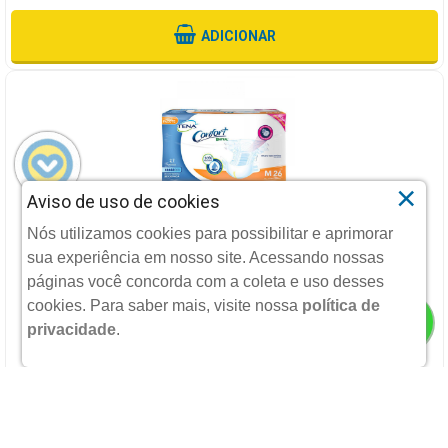
ADICIONAR
×
Aviso de uso de cookies
FRALDA ADULTO TENA CONFORT M 26 UNIDADES
Nós utilizamos cookies para possibilitar e aprimorar
sua experiência em nosso site. Acessando nossas
SCA DO BRASIL
páginas você concorda com a coleta e uso desses
cookies.
Para saber mais, visite nossa
política de
privacidade
.
R$ 69,90
POR:
Ou 3X
De
R$ 23,30
Sem Juros
ADICIONAR