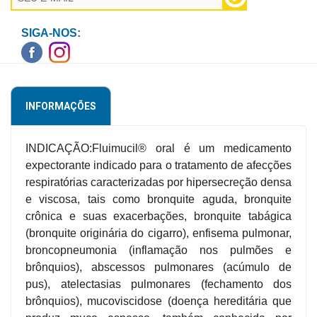
Higiene
SIGA-NOS:
Saúde
e
Bem-
Estar
INFORMAÇÕES
Aparelhos
e
INDICAÇÃO:Fluimucil® oral é um medicamento
Monitores
expectorante indicado para o tratamento de afecções
respiratórias caracterizadas por hipersecreção densa
Primeiros
e viscosa, tais como bronquite aguda, bronquite
Socorros
crônica e suas exacerbações, bronquite tabágica
Casa
(bronquite originária do cigarro), enfisema pulmonar,
e
broncopneumonia (inflamação nos pulmões e
Utilidade
brônquios), abscessos pulmonares (acúmulo de
pus), atelectasias pulmonares (fechamento dos
brônquios), mucoviscidose (doença hereditária que
OFERTAS