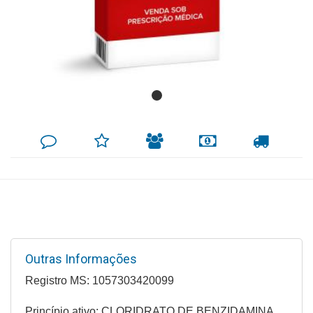
Mamãe
e
Bebê
Medicamentos
Beleza
DEIXE
MINHA
INDIQUE
FORMAS
CALCULAR
e
SEU
LISTA
AO
DE
FRETE
COMENTÁRIO
DE
AMIGO
PAGAMENTO
Proteção
DESEJOS
Cuidado
Adulto
Dermocosméticos
Outras Informações
Dieta
e
Registro MS: 1057303420099
Suplemento
Princípio ativo: CLORIDRATO DE BENZIDAMINA