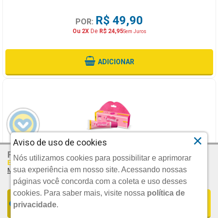
R$ 49,90
POR:
Ou 2X
De
R$ 24,95
Sem Juros
ADICIONAR
×
Aviso de uso de cookies
R$ 41,52
Por:
HIDRATANTE LABIAL CARMED BFF ROSA GLITTER 10G
Nós utilizamos cookies para possibilitar e aprimorar
Em Até 2x De R$ 20,76 S/juros
sua experiência em nosso site. Acessando nossas
Mais Parcelamentos
CIMED (PE)
páginas você concorda com a coleta e uso desses
cookies.
Para saber mais, visite nossa
política de
FORMAS DE PARCELAMENTO
COMPRAR
privacidade
.
UND.
R$ 29,99
1x De R$ 41,52 S/JUROS | Total: R$ 41,52
POR: