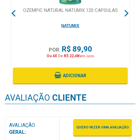
&
PROMOÇÕES
RS
OZEMPIC NATURAL NATUMIX 120 CAPSULAS
NATUMIX
OFERTAS
R$ 89,90
POR:
Ou 4X
De
R$ 22,48
Sem Juros
ATENDIMENTO
&
LOCALIZAÇÃO
ADICIONAR
AVALIAÇÃO
CLIENTE
CENTRAL
DE
ATENDIMENTO
AVALIAÇÃO
QUERO FAZER UMA AVALIAÇÃO
GERAL:
LOJAS