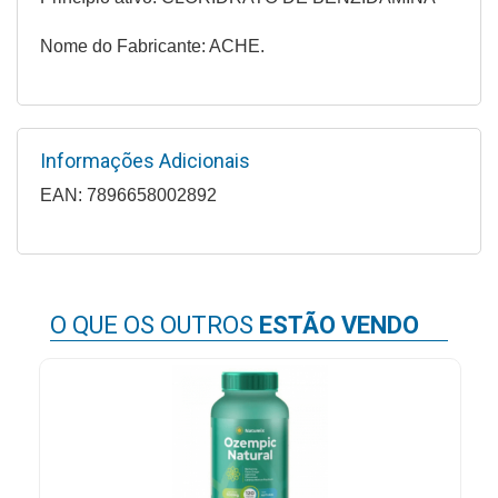
Higiene
Nome do Fabricante: ACHE.
Saúde
e
Bem-
Estar
Informações Adicionais
Aparelhos
EAN: 7896658002892
e
Monitores
Primeiros
Socorros
O QUE OS OUTROS
ESTÃO VENDO
Casa
e
Utilidade
OFERTAS