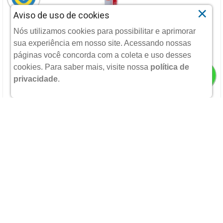
×
Aviso de uso de cookies
GEL TINT FEELS MOOD RUBY ROSE
Nós utilizamos cookies para possibilitar e aprimorar
sua experiência em nosso site. Acessando nossas
RUBY ROSE
páginas você concorda com a coleta e uso desses
cookies.
Para saber mais, visite nossa
política de
privacidade
.
R$ 13,99
POR:
ADICIONAR