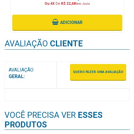
Ou 4X
De
R$ 22,48
Sem Juros
MAIS
PRÓXIMA
ADICIONAR
CENTRAL
DO
AVALIAÇÃO
CLIENTE
CLIENTE
AVALIAÇÃO
QUERO FAZER UMA AVALIAÇÃO
GERAL:
VOCÊ PRECISA VER
ESSES
PRODUTOS