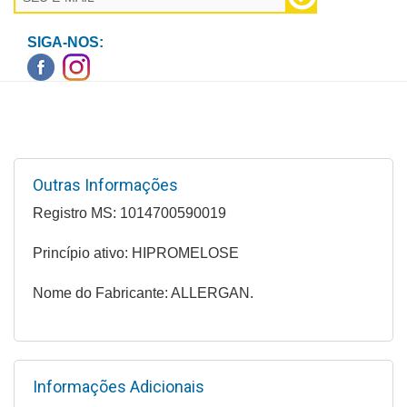
Higiene
SIGA-NOS:
Saúde
e
Bem-
Estar
Aparelhos
e
Outras Informações
Monitores
Registro MS: 1014700590019
Primeiros
Princípio ativo: HIPROMELOSE
Socorros
Nome do Fabricante: ALLERGAN.
Casa
e
Utilidade
Informações Adicionais
OFERTAS