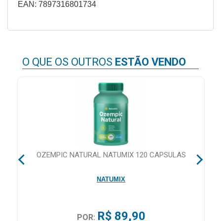
EAN: 7897316801734
&
PROMOÇÕES
O QUE OS OUTROS
ESTÃO VENDO
OFERTAS
ATENDIMENTO
&
LOCALIZAÇÃO
RS
OZEMPIC NATURAL NATUMIX 120 CAPSULAS
CENTRAL
DE
NATUMIX
ATENDIMENTO
R$ 89,90
POR:
LOJAS