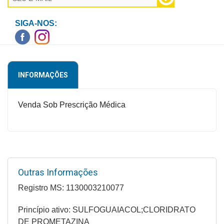
Higiene
SIGA-NOS:
Saúde
e
Bem-
Estar
INFORMAÇÕES
Aparelhos
e
Venda Sob Prescrição Médica
Monitores
Primeiros
Socorros
Casa
Outras Informações
e
Registro MS: 1130003210077
Utilidade
Princípio ativo: SULFOGUAIACOL;CLORIDRATO
OFERTAS
DE PROMETAZINA