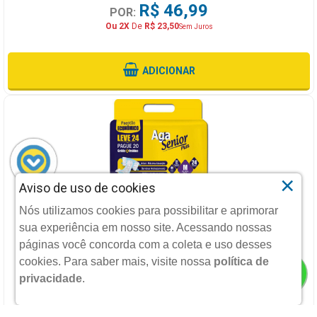
R$ 46,99
POR:
Ou 2X
De
R$ 23,50
Sem Juros
ADICIONAR
×
Aviso de uso de cookies
FRALDA ADULTO AGASENIOR M 24 UNIDADES
Nós utilizamos cookies para possibilitar e aprimorar
sua experiência em nosso site. Acessando nossas
AGAFARMA
páginas você concorda com a coleta e uso desses
cookies.
Para saber mais, visite nossa
política de
privacidade
.
R$ 46,99
POR:
Ou 2X
De
R$ 23,50
Sem Juros