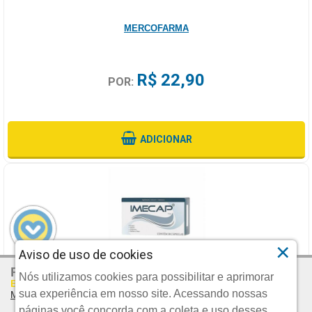
MERCOFARMA
R$ 22,90
POR:
ADICIONAR
×
Aviso de uso de cookies
R$ 47,58
Por:
IMECAP HAIR 30 CAPSULAS
Nós utilizamos cookies para possibilitar e aprimorar
Em Até 2x De R$ 23,79 S/juros
sua experiência em nosso site. Acessando nossas
Mais Parcelamentos
FQM GRUPO
páginas você concorda com a coleta e uso desses