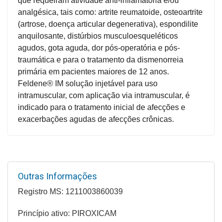
que requeiram atividade anti-inflamatória e/ou
Higiene
analgésica, tais como: artrite reumatoide, osteoartrite
(artrose, doença articular degenerativa), espondilite
Saúde
anquilosante, distúrbios musculoesqueléticos
e
agudos, gota aguda, dor pós-operatória e pós-
Bem-
traumática e para o tratamento da dismenorreia
Estar
primária em pacientes maiores de 12 anos.
Feldene® IM solução injetável para uso
Aparelhos
intramuscular, com aplicação via intramuscular, é
e
indicado para o tratamento inicial de afecções e
Monitores
exacerbações agudas de afecções crônicas.
Primeiros
Socorros
Casa
e
Outras Informações
Utilidade
Registro MS: 1211003860039
Princípio ativo: PIROXICAM
OFERTAS