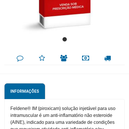
Mamãe
e
Bebê
Medicamentos
Beleza
DEIXE
MINHA
INDIQUE
FORMAS
CALCULAR
e
SEU
LISTA
AO
DE
FRETE
COMENTÁRIO
DE
AMIGO
PAGAMENTO
Proteção
DESEJOS
Cuidado
Adulto
INFORMAÇÕES
Dermocosméticos
Dieta
Feldene® IM (piroxicam) solução injetável para uso
e
intramuscular é um anti-inflamatório não esteroide
Suplemento
(AINE), indicado para uma variedade de condições