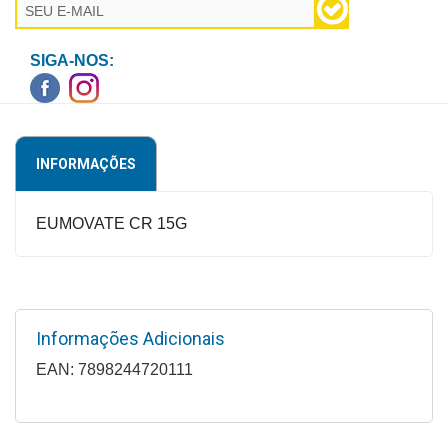
Higiene
Saúde
SIGA-NOS:
e
Bem-
Estar
INFORMAÇÕES
Aparelhos
e
Monitores
EUMOVATE CR 15G
Primeiros
Socorros
Casa
Informações Adicionais
e
EAN: 7898244720111
Utilidade
OFERTAS