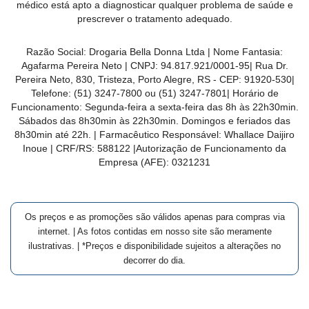
médico está apto a diagnosticar qualquer problema de saúde e
prescrever o tratamento adequado.
Razão Social:
Drogaria Bella Donna Ltda
| Nome Fantasia:
Agafarma Pereira Neto
| CNPJ:
94.817.921/0001-95
|
Rua Dr.
Pereira Neto, 830, Tristeza, Porto Alegre, RS -
CEP:
91920-530
|
Telefone:
(51) 3247-7800 ou (51) 3247-7801
| Horário de
Funcionamento: Segunda-feira a sexta-feira das 8h às 22h30min.
Sábados das 8h30min às 22h30min. Domingos e feriados das
8h30min até 22h. | Farmacêutico Responsável: Whallace Daijiro
Inoue | CRF/RS: 588122
|Autorização de Funcionamento da
Empresa (AFE):
0321231
Os preços e as promoções são válidos apenas para compras via
internet. | As fotos contidas em nosso site são meramente
ilustrativas. | *Preços e disponibilidade sujeitos a alterações no
decorrer do dia.