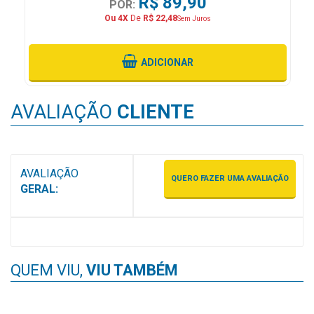
R$ 89,90
POR:
MAIS
Ou 4X
De
R$ 22,48
Sem Juros
PRÓXIMA
ADICIONAR
CENTRAL
DO
AVALIAÇÃO
CLIENTE
CLIENTE
AVALIAÇÃO
QUERO FAZER UMA AVALIAÇÃO
GERAL:
QUEM VIU,
VIU TAMBÉM