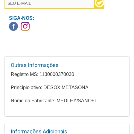
Higiene
Saúde
SIGA-NOS:
e
Bem-
Estar
Aparelhos
e
Outras Informações
Monitores
Registro MS: 1130000370030
Primeiros
Socorros
Princípio ativo: DESOXIMETASONA
Casa
Nome do Fabricante: MEDLEY/SANOFI.
e
Utilidade
OFERTAS
Informações Adicionais