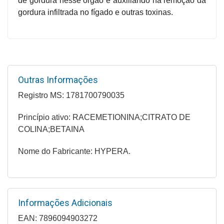
de gordura nesse órgão e auxiliando na remoção da
Higiene
gordura infiltrada no fígado e outras toxinas.
Saúde
e
Bem-
Estar
Outras Informações
Aparelhos
Registro MS: 1781700790035
e
Monitores
Princípio ativo: RACEMETIONINA;CITRATO DE
COLINA;BETAINA
Primeiros
Socorros
Nome do Fabricante: HYPERA.
Casa
e
Utilidade
Informações Adicionais
OFERTAS
EAN: 7896094903272