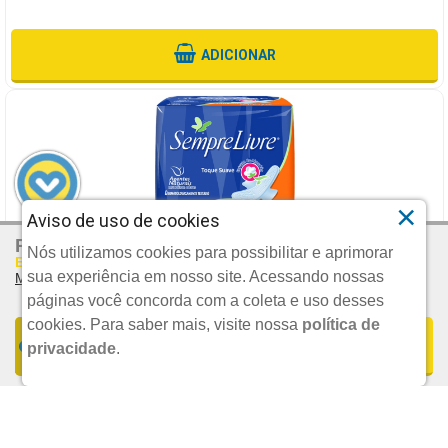
ADICIONAR
×
Aviso de uso de cookies
R$ 49,38
Por:
ABSORVENTE SEMPRE LIVRE ADAPT TERMO CONTROL SUAVE,
Nós utilizamos cookies para possibilitar e aprimorar
Em Até 2x De R$ 24,69 S/juros
COM ABAS, 8 UNIDADES
sua experiência em nosso site. Acessando nossas
Mais Parcelamentos
JOHNSON & JOHNSON MEDICAL
páginas você concorda com a coleta e uso desses
cookies.
Para saber mais, visite nossa
política de
FORMAS DE PARCELAMENTO
COMPRAR
privacidade
.
UND.
R$ 7,79
1x De R$ 49,38 S/JUROS | Total: R$ 49,38
POR:
2x De R$ 24,69 S/JUROS | Total: R$ 49,38