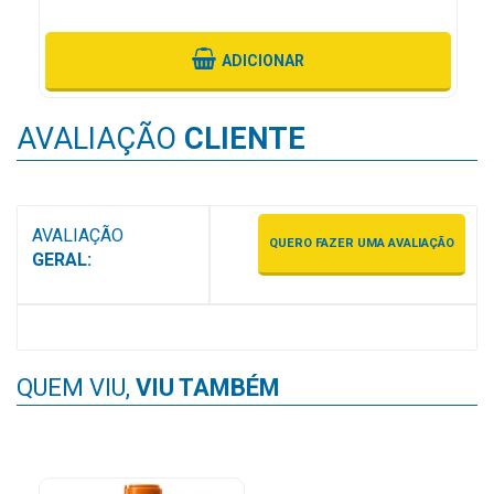
MAIS
PRÓXIMA
ADICIONAR
CENTRAL
AVALIAÇÃO
CLIENTE
DO
CLIENTE
AVALIAÇÃO
QUERO FAZER UMA AVALIAÇÃO
GERAL:
QUEM VIU,
VIU TAMBÉM