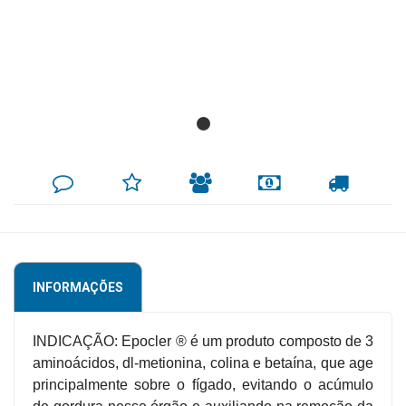
Mamãe
e
Bebê
Medicamentos
Beleza
DEIXE
MINHA
INDIQUE
FORMAS
CALCULAR
e
SEU
LISTA
AO
DE
FRETE
COMENTÁRIO
DE
AMIGO
PAGAMENTO
Proteção
DESEJOS
Cuidado
Adulto
INFORMAÇÕES
Dermocosméticos
Dieta
INDICAÇÃO: Epocler ® é um produto composto de 3
e
aminoácidos, dl-metionina, colina e betaína, que age
Suplemento
principalmente sobre o fígado, evitando o acúmulo