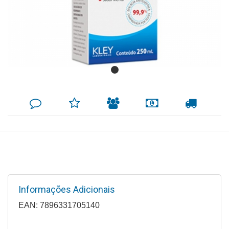
Mamãe
e
Bebê
Medicamentos
Beleza
DEIXE
MINHA
INDIQUE
FORMAS
CALCULAR
e
SEU
LISTA
AO
DE
FRETE
COMENTÁRIO
DE
AMIGO
PAGAMENTO
Proteção
DESEJOS
Cuidado
Adulto
Dermocosméticos
Informações Adicionais
Dieta
e
EAN: 7896331705140
Suplemento