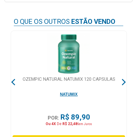
Higiene
Saúde
O QUE OS OUTROS
ESTÃO VENDO
e
Bem-
Estar
Aparelhos
e
Monitores
RS
OZEMPIC NATURAL NATUMIX 120 CAPSULAS
Primeiros
Socorros
NATUMIX
Casa
e
Utilidade
R$ 89,90
POR:
Ou 4X
De
R$ 22,48
Sem Juros
OFERTAS