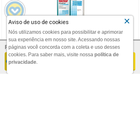
×
Aviso de uso de cookies
SOLUCAO BUCAL COLGATE PERIOGARD SEM ALCOOL, 1
Nós utilizamos cookies para possibilitar e aprimorar
UNIDADE COM 250ML
sua experiência em nosso site. Acessando nossas
R$ 27,90
Por:
COLGATE-PALMOLIVE
páginas você concorda com a coleta e uso desses
cookies.
Para saber mais, visite nossa
política de
COMPRAR
privacidade
.
UND.
R$ 38,99
POR:
ADICIONAR