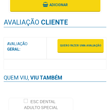
&
ADICIONAR
PROMOÇÕES
AVALIAÇÃO
CLIENTE
OFERTAS
AVALIAÇÃO
QUERO FAZER UMA AVALIAÇÃO
ATENDIMENTO
GERAL:
&
LOCALIZAÇÃO
QUEM VIU,
VIU TAMBÉM
CENTRAL
DE
ATENDIMENTO
LOJAS