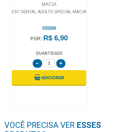
MAIS
ESC DENTAL ADULTO SPECIAL MACIA
PRÓXIMA
E
VOGHA
CENTRAL
R$ 6,90
POR:
DO
CLIENTE
QUANTIDADE
ADICIONAR
VOCÊ PRECISA VER
ESSES