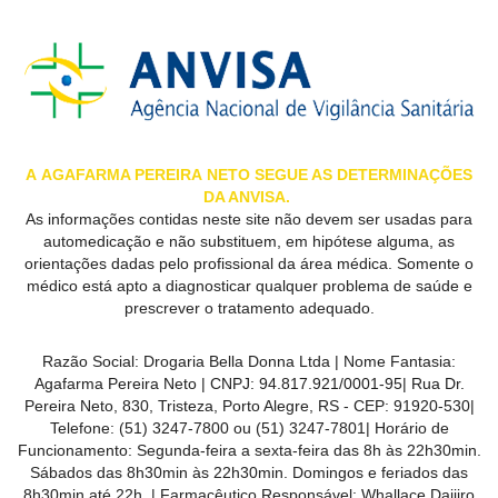
A
AGAFARMA PEREIRA
NETO SEGUE AS DETERMINAÇÕES
DA ANVISA.
As informações contidas neste site não devem ser usadas para
automedicação e não substituem, em hipótese alguma, as
orientações dadas pelo profissional da área médica. Somente o
médico está apto a diagnosticar qualquer problema de saúde e
prescrever o tratamento adequado.
Razão Social:
Drogaria Bella Donna Ltda
| Nome Fantasia:
Agafarma Pereira Neto
| CNPJ:
94.817.921/0001-95
|
Rua Dr.
Pereira Neto, 830, Tristeza, Porto Alegre, RS -
CEP:
91920-530
|
Telefone:
(51) 3247-7800 ou (51) 3247-7801
| Horário de
Funcionamento: Segunda-feira a sexta-feira das 8h às 22h30min.
Sábados das 8h30min às 22h30min. Domingos e feriados das
8h30min até 22h. | Farmacêutico Responsável: Whallace Daijiro