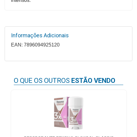
intensos.
Higiene
Saúde
e
Bem-
Informações Adicionais
Estar
EAN: 7896094925120
Aparelhos
e
Monitores
O QUE OS OUTROS
ESTÃO VENDO
Primeiros
Socorros
Casa
e
Utilidade
OFERTAS