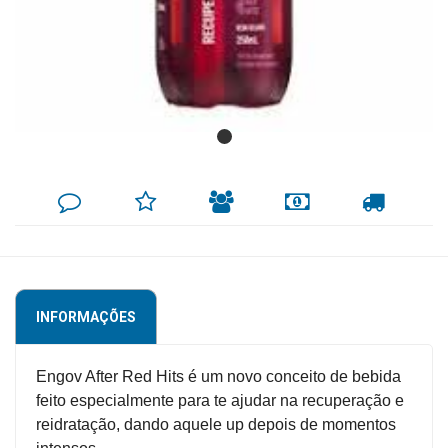
Mamãe
e
Bebê
Medicamentos
Beleza
DEIXE
MINHA
INDIQUE
FORMAS
CALCULAR
e
SEU
LISTA
AO
DE
FRETE
COMENTÁRIO
DE
AMIGO
PAGAMENTO
Proteção
DESEJOS
Cuidado
Adulto
INFORMAÇÕES
Dermocosméticos
Dieta
Engov After Red Hits é um novo conceito de bebida
e
feito especialmente para te ajudar na recuperação e
Suplemento
reidratação, dando aquele up depois de momentos