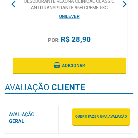
DESODORANTE REXONA CLINICAL CLASSIC
&
ANTITRANSPIRANTE 96H CREME 58G
PROMOÇÕES
UNILEVER
OFERTAS
R$ 28,90
POR:
ATENDIMENTO
&
ADICIONAR
LOCALIZAÇÃO
AVALIAÇÃO
CLIENTE
CENTRAL
DE
AVALIAÇÃO
ATENDIMENTO
QUERO FAZER UMA AVALIAÇÃO
GERAL:
LOJAS