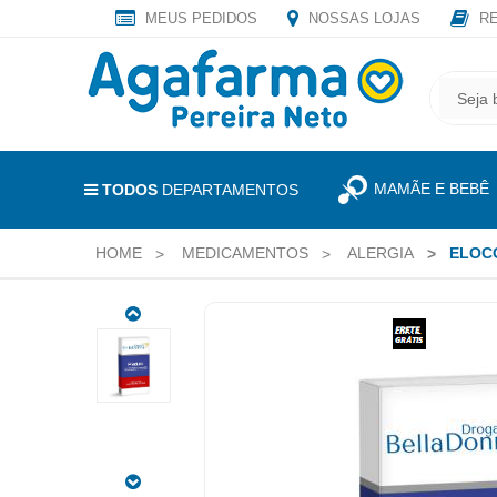
MEUS PEDIDOS
NOSSAS LOJAS
RE
OLÁ
,
CADASTRE
SEJA
SEU
BEM
E-
VINDO
MAIL
MAMÃE E BEBÊ
E
TODOS
DEPARTAMENTOS
RECEBA
LOGIN
TODAS
HOME
MEDICAMENTOS
ALERGIA
ELOC
&
AS
PROMOÇÕES
CADASTRO
EXCLUSIVAS.
ELOCOM
MEUS
POMADA
PEDIDOS
20G
CÓDIGO
DO
TODOS
PRODUTO:
DEPARTAMENTOS
7891142144072