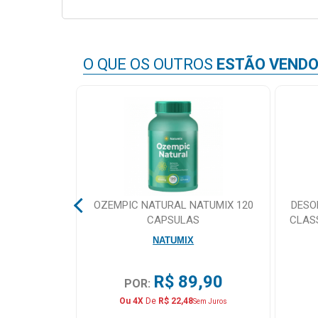
&
PROMOÇÕES
O QUE OS OUTROS
ESTÃO VEND
OFERTAS
ATENDIMENTO
&
LOCALIZAÇÃO
ORT TAPE
OZEMPIC NATURAL NATUMIX 120
DESO
 5X5 AZUL
CAPSULAS
CLAS
CENTRAL
NATUMIX
DE
ATENDIMENTO
,90
R$ 89,90
POR:
Ou 4X
De
R$ 22,48
Sem Juros
LOJAS