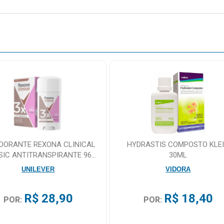
O
DORANTE REXONA CLINICAL
HYDRASTIS COMPOSTO KLE
SIC ANTITRANSPIRANTE 96H
30ML
CREME 58G
UNILEVER
VIDORA
R$ 28,90
R$ 18,40
POR:
POR: