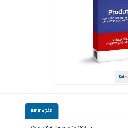
|
MARCA:
HYPERA
Mamãe
e
Bebê
Medicamentos
Beleza
e
Proteção
Cuidado
F
Adulto
Dermocosméticos
Dieta
INDICAÇÃO
e
Suplemento
Venda Sob Prescrição Médica