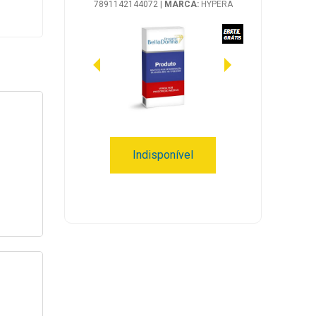
7891142144072
|
MARCA:
HYPERA
Indisponível