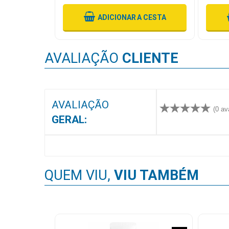
MAIS
 CESTA
ADICIONAR
A CESTA
PRÓXIMA
AVALIAÇÃO
CLIENTE
CENTRAL
DO
CLIENTE
AVALIAÇÃO
(0 av
GERAL:
QUEM VIU,
VIU TAMBÉM