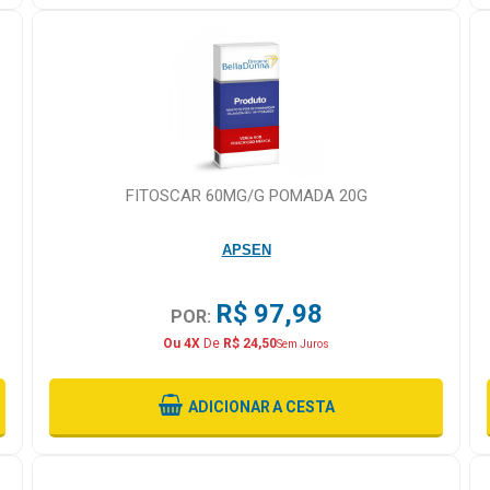
FITOSCAR 60MG/G POMADA 20G
APSEN
R$ 97,98
POR:
Ou 4X
De
R$ 24,50
Sem Juros
ADICIONAR
A CESTA