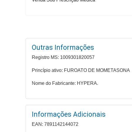
Higiene
Saúde
e
Bem-
Estar
Outras Informações
Aparelhos
Registro MS: 1009301820057
e
Monitores
Princípio ativo: FUROATO DE MOMETASONA
Primeiros
Nome do Fabricante: HYPERA.
Socorros
Casa
e
Utilidade
Informações Adicionais
EAN: 7891142144072
OFERTAS