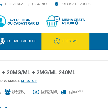
TELEVENDAS: (51) 3247-7800
PRECISA DE AJUDA
00
MINHA CESTA
FAZER LOGIN
R$ 0,00
OU CADASTRAR
CUIDADO ADULTO
OFERTAS
 + 20MG/ML + 2MG/ML 240ML
012 /
MARCA:
MEGALABS
INDIQUE
FORMAS DE
CALCULAR
S
AO AMIGO
PAGAMENTO
FRETE