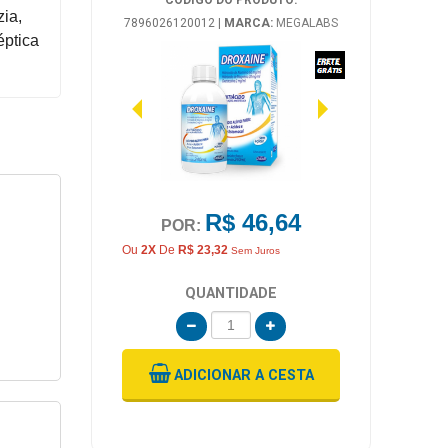
CÓDIGO DO PRODUTO:
ia,
7896026120012
|
MARCA:
MEGALABS
éptica
R$ 46,64
POR:
Ou
2X
De
R$ 23,32
Sem Juros
QUANTIDADE
ADICIONAR
A CESTA