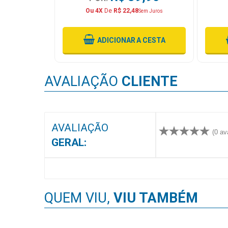
MAIS
Ou 4X
De
R$ 22,48
Sem Juros
PRÓXIMA
 CESTA
ADICIONAR
A CESTA
CENTRAL
DO
AVALIAÇÃO
CLIENTE
CLIENTE
AVALIAÇÃO
(0 av
GERAL:
QUEM VIU,
VIU TAMBÉM