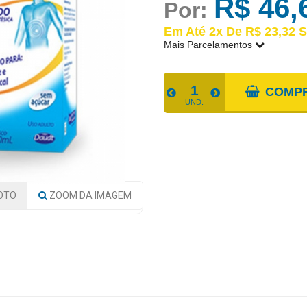
R$ 46,
Por:
Em Até 2x De R$ 23,32 S
Mais Parcelamentos
FORMAS DE PARCELAME
COMP
UND.
1x De R$ 46,64 S/JUROS | Total
2x De R$ 23,32 S/JUROS | Total
OTO
ZOOM
DA IMAGEM