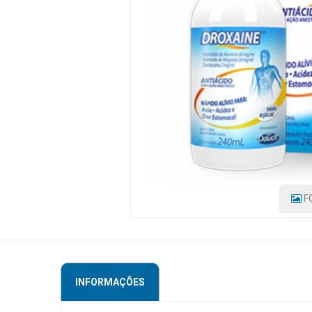
2MG/ML
240ML
Mamãe
e
CÓDIGO
DO
Bebê
PRODUTO:
7896026120012
|
Medicamentos
MARCA:
MEGALABS
Beleza
e
Proteção
Cuidado
F
Adulto
Dermocosméticos
Dieta
e
INFORMAÇÕES
Suplemento