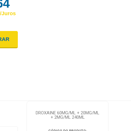
64
/juros
NTO
RAR
: R$ 46,64
: R$ 46,64
DROXAINE 60MG/ML + 20MG/ML
+ 2MG/ML 240ML