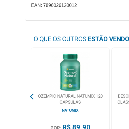
&
EAN: 7896026120012
PROMOÇÕES
OFERTAS
O QUE OS OUTROS
ESTÃO VEND
ATENDIMENTO
&
LOCALIZAÇÃO
CENTRAL
ORT TAPE
OZEMPIC NATURAL NATUMIX 120
DESO
DE
 5X5 AZUL
CAPSULAS
CLAS
ATENDIMENTO
NATUMIX
,90
R$ 89,90
LOJAS
POR: