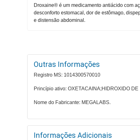
Higiene
Droxaine® é um medicamento antiácido com ação
desconforto estomacal, dor de estômago, dispeps
Saúde
e distensão abdominal.
e
Bem-
Estar
Aparelhos
e
Outras Informações
Monitores
Registro MS: 1014300570010
Primeiros
Princípio ativo: OXETACAINA;HIDROXIDO 
Socorros
Nome do Fabricante: MEGALABS.
Casa
e
Utilidade
Informações Adicionais
OFERTAS