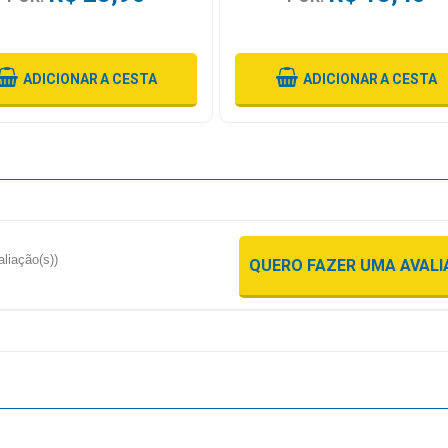
ADICIONAR
A CESTA
ADICIONAR
A CESTA
aliação(s))
QUERO FAZER UMA AVAL