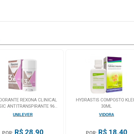
O
DORANTE REXONA CLINICAL
HYDRASTIS COMPOSTO KLE
SIC ANTITRANSPIRANTE 96H
30ML
CREME 58G
UNILEVER
VIDORA
R$ 28,90
R$ 18,40
POR:
POR: