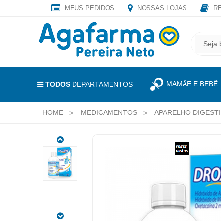
MEUS PEDIDOS
NOSSAS LOJAS
RE
OLÁ
,
CADASTRE
SEJA
SEU
BEM
E-
VINDO
MAIL
MAMÃE E BEBÊ
E
TODOS
DEPARTAMENTOS
RECEBA
LOGIN
TODAS
HOME
MEDICAMENTOS
APARELHO DIGEST
&
AS
PROMOÇÕES
CADASTRO
EXCLUSIVAS.
DROXAINE
MEUS
60MG/ML
PEDIDOS
+
20MG/ML
TODOS
+
DEPARTAMENTOS