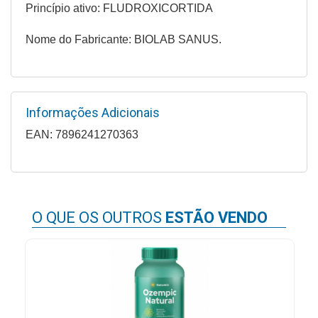
Princípio ativo: FLUDROXICORTIDA
Higiene
Nome do Fabricante: BIOLAB SANUS.
Saúde
e
Bem-
Estar
Informações Adicionais
Aparelhos
EAN: 7896241270363
e
Monitores
Primeiros
Socorros
O QUE OS OUTROS
ESTÃO VENDO
Casa
e
Utilidade
OFERTAS