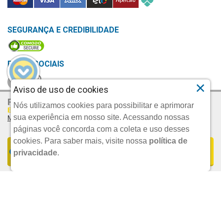
R$ 10,99
POR:
ADICIONAR
×
Aviso de uso de cookies
VOLTAR AO TOPO
R$ 49,05
Por:
Nós utilizamos cookies para possibilitar e aprimorar
Em Até 2x De R$ 24,53 S/juros
sua experiência em nosso site. Acessando nossas
Mais Parcelamentos
CADASTRE SEU E-MAIL
páginas você concorda com a coleta e uso desses
E RECEBA TODAS AS PROMOÇÕES EXCLUSIVAS.
cookies.
Para saber mais, visite nossa
política de
FORMAS DE PARCELAMENTO
COMPRAR
privacidade
.
UND.
1x De R$ 49,05 S/JUROS | Total: R$ 49,05
CADASTRAR E-MAIL
2x De R$ 24,53 S/JUROS | Total: R$ 49,06
FORMAS DE PAGAMENTO