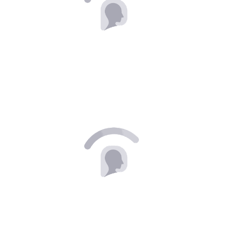
CREME DE BARBEAR BOZZANO REFRESCANTE COM 65G
COTY
R$ 10,90
POR:
ADICIONAR
CREME FACIAL ANTISSINAIS NOITE NIVEA Q10 POWER PLUS