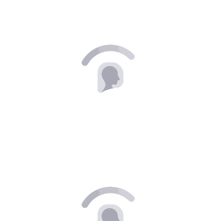
PELE NORMAL E SECA 50G
NIVEA
R$ 52,90
POR:
Ou 2X
De
R$ 26,45
Sem Juros
ADICIONAR
CREME HAIRLIFE CABELOS LISOS/NATURAL 180G