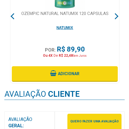
&
PROMOÇÕES
CA
OZEMPIC NATURAL NATUMIX 120 CAPSULAS
NATUMIX
OFERTAS
R$ 89,90
POR:
ATENDIMENTO
Ou 4X
De
R$ 22,48
Sem Juros
&
LOCALIZAÇÃO
ADICIONAR
AVALIAÇÃO
CLIENTE
CENTRAL
DE
ATENDIMENTO
AVALIAÇÃO
QUERO FAZER UMA AVALIAÇÃO
GERAL:
LOJAS