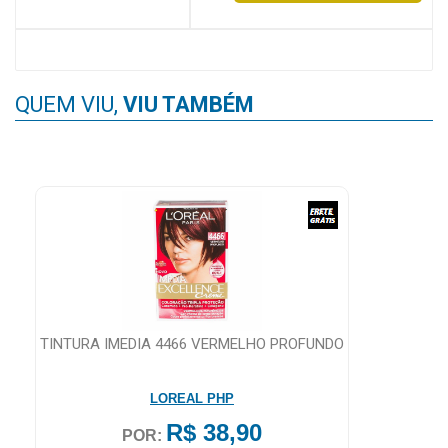
MAIS
PRÓXIMA
QUEM VIU,
VIU TAMBÉM
CENTRAL
DO
CLIENTE
TINTURA IMEDIA 4466 VERMELHO PROFUNDO
LOREAL PHP
R$ 38,90
POR: