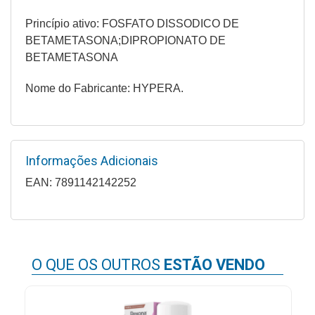
Higiene
Princípio ativo: FOSFATO DISSODICO DE
BETAMETASONA;DIPROPIONATO DE
Saúde
BETAMETASONA
e
Bem-
Nome do Fabricante: HYPERA.
Estar
Aparelhos
e
Monitores
Informações Adicionais
EAN: 7891142142252
Primeiros
Socorros
Casa
e
O QUE OS OUTROS
ESTÃO VENDO
Utilidade
OFERTAS