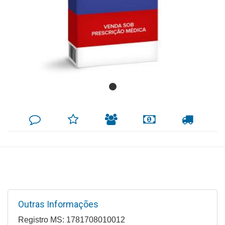
Mamãe
e
Bebê
Medicamentos
Beleza
e
Proteção
DEIXE
MINHA
INDIQUE
FORMAS
CALCULAR
SEU
LISTA
AO
DE
FRETE
COMENTÁRIO
DE
AMIGO
PAGAMENTO
Cuidado
DESEJOS
Adulto
Dermocosméticos
Dieta
e
Outras Informações
Suplemento
Registro MS: 1781708010012