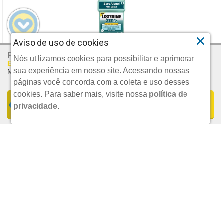
×
Aviso de uso de cookies
R$ 52,37
Por:
SOLUCAO BUCAL LISTERINE ZERO MENTA SUAVE 500ML
Nós utilizamos cookies para possibilitar e aprimorar
Em Até 2x De R$ 26,19 S/juros
sua experiência em nosso site. Acessando nossas
Mais Parcelamentos
JOHNSON & JOHNSON MEDICAL
páginas você concorda com a coleta e uso desses
cookies.
Para saber mais, visite nossa
política de
FORMAS DE PARCELAMENTO
COMPRAR
privacidade
.
UND.
R$ 23,90
1x De R$ 52,37 S/JUROS | Total: R$ 52,37
POR:
2x De R$ 26,19 S/JUROS | Total: R$ 52,38
ADICIONAR