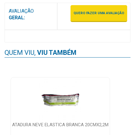
MAIS
AVALIAÇÃO
PRÓXIMA
QUERO FAZER UMA AVALIAÇÃO
GERAL:
CENTRAL
DO
CLIENTE
QUEM VIU,
VIU TAMBÉM
ATADURA NEVE ELASTICA BRANCA 20CMX2,2M