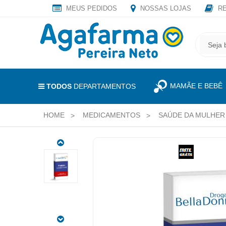
MEUS PEDIDOS
NOSSAS LOJAS
RE
OLÁ
,
CADASTRE
SEJA
SEU
BEM
E-
VINDO
MAIL
MAMÃE E BEBÊ
E
TODOS
DEPARTAMENTOS
RECEBA
LOGIN
TODAS
HOME
MEDICAMENTOS
SAÚDE DA MULHER
&
AS
PROMOÇÕES
CADASTRO
EXCLUSIVAS.
DIANE
MEUS
35
PEDIDOS
2MG
+
TODOS
0,035MG,
DEPARTAMENTOS