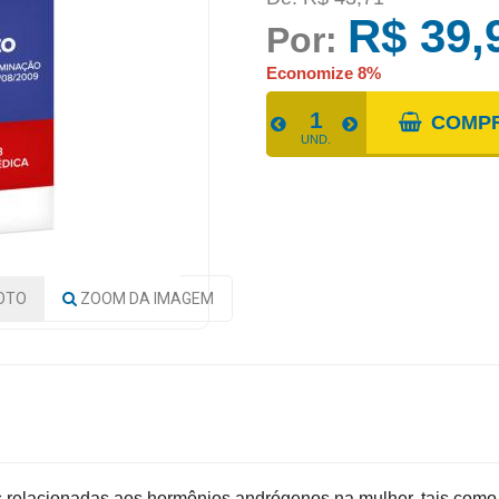
R$ 39,
Por:
Economize 8%
COMP
UND.
OTO
ZOOM
DA IMAGEM
s relacionadas aos hormônios andrógenos na mulher, tais como