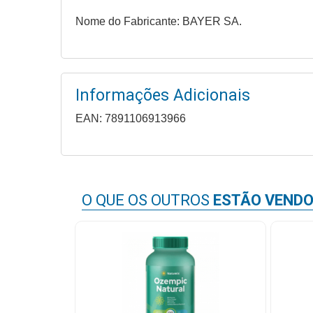
&
Nome do Fabricante: BAYER SA.
PROMOÇÕES
OFERTAS
Informações Adicionais
EAN: 7891106913966
ATENDIMENTO
&
LOCALIZAÇÃO
O QUE OS OUTROS
ESTÃO VEND
CENTRAL
DE
ATENDIMENTO
LOJAS