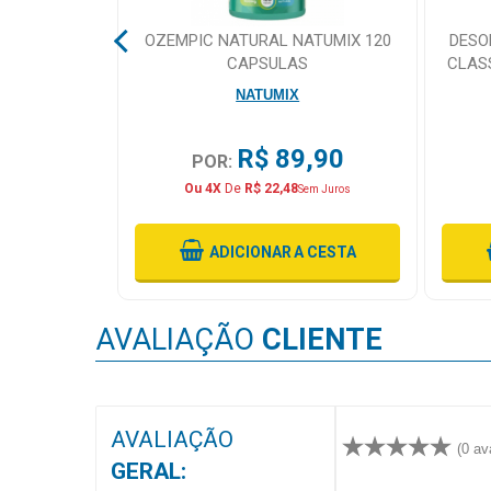
MAIS
ORT TAPE
OZEMPIC NATURAL NATUMIX 120
DESO
PRÓXIMA
 5X5 AZUL
CAPSULAS
CLAS
NATUMIX
CENTRAL
DO
,90
R$ 89,90
POR:
CLIENTE
Ou 4X
De
R$ 22,48
Sem Juros
 CESTA
ADICIONAR
A CESTA
AVALIAÇÃO
CLIENTE
AVALIAÇÃO
(0 av
GERAL: