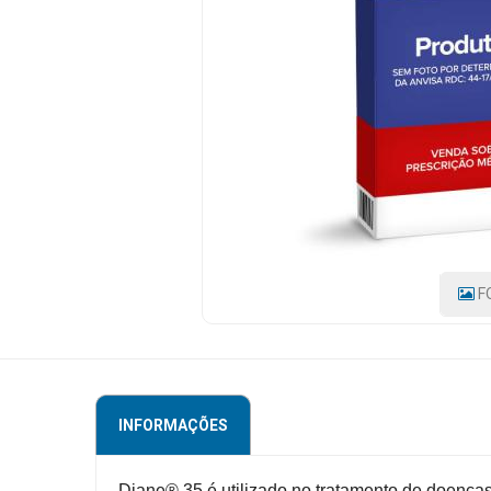
CAIXA
COM
Mamãe
21
e
Bebê
DRÁGEAS
CÓDIGO
Medicamentos
DO
PRODUTO:
Beleza
7891106913966
|
e
MARCA:
Proteção
BAYER
SA
Cuidado
F
Adulto
Dermocosméticos
Dieta
INFORMAÇÕES
e
Suplemento
Diane® 35 é utilizado no tratamento de doença