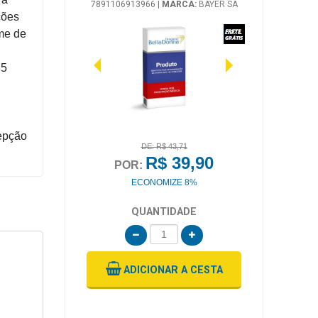
7891106913966
|
MARCA:
BAYER SA
ções
ome de
35
cepção
DE: R$ 43,71
R$ 39,90
POR:
ECONOMIZE 8%
QUANTIDADE
ADICIONAR
A CESTA