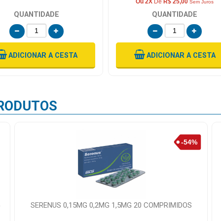
Ou 2X
De
R$ 25,00
Sem Juros
QUANTIDADE
QUANTIDADE
ADICIONAR
A CESTA
ADICIONAR
A CESTA
RODUTOS
G
SERENUS 0,15MG 0,2MG 1,5MG 20 COMPRIMIDOS