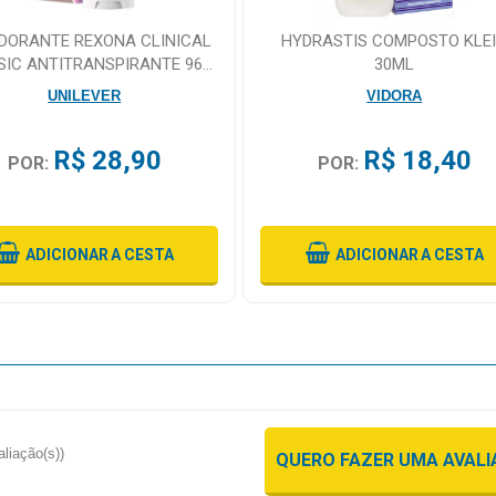
DORANTE REXONA CLINICAL
HYDRASTIS COMPOSTO KLE
SIC ANTITRANSPIRANTE 96H
30ML
CREME 58G
UNILEVER
VIDORA
R$ 28,90
R$ 18,40
POR:
POR:
ADICIONAR
A CESTA
ADICIONAR
A CESTA
aliação(s))
QUERO FAZER UMA AVAL