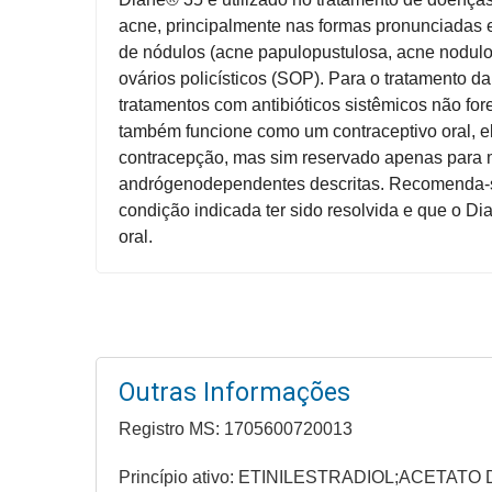
Higiene
acne, principalmente nas formas pronunciadas
de nódulos (acne papulopustulosa, acne noduloc
Saúde
ovários policísticos (SOP). Para o tratamento 
e
tratamentos com antibióticos sistêmicos não 
Bem-
também funcione como um contraceptivo oral, e
Estar
contracepção, mas sim reservado apenas para 
andrógenodependentes descritas. Recomenda-se a
Aparelhos
condição indicada ter sido resolvida e que o D
e
oral.
Monitores
Primeiros
Socorros
Casa
Outras Informações
e
Utilidade
Registro MS: 1705600720013
Princípio ativo: ETINILESTRADIOL;ACETA
OFERTAS