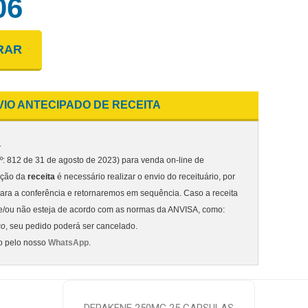
06
RAR
VIO ANTECIPADO DE RECEITA
.
: 812 de 31 de agosto de 2023) para venda on-line de
nção da
receita
é necessário realizar o envio do receituário, por
ara a conferência e retornaremos em sequência. Caso a receita
e/ou não esteja de acordo com as normas da ANVISA, como:
co
, seu pedido poderá ser cancelado.
to pelo nosso
WhatsApp
.