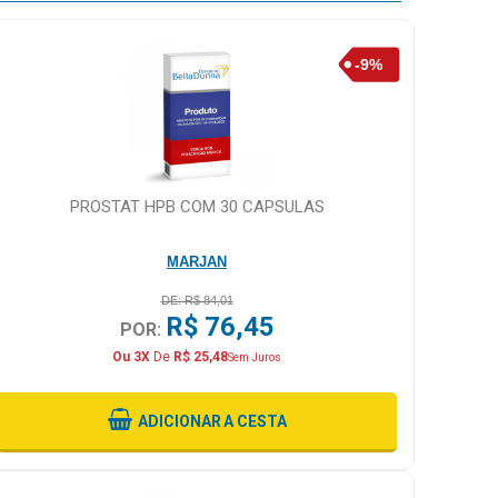
PROSTAT HPB COM 30 CAPSULAS
MARJAN
DE: R$ 84,01
R$ 76,45
POR:
Ou 3X
De
R$ 25,48
Sem Juros
ADICIONAR
A CESTA