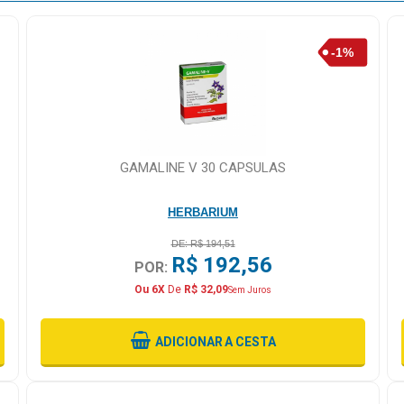
GAMALINE V 30 CAPSULAS
HERBARIUM
DE: R$ 194,51
R$ 192,56
POR:
Ou 6X
De
R$ 32,09
Sem Juros
ADICIONAR
A CESTA