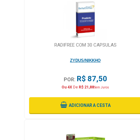
RADIFREE COM 30 CAPSULAS
ZYDUS/NIKKHO
R$ 87,50
POR:
Ou 4X
De
R$ 21,88
Sem Juros
ADICIONAR
A CESTA