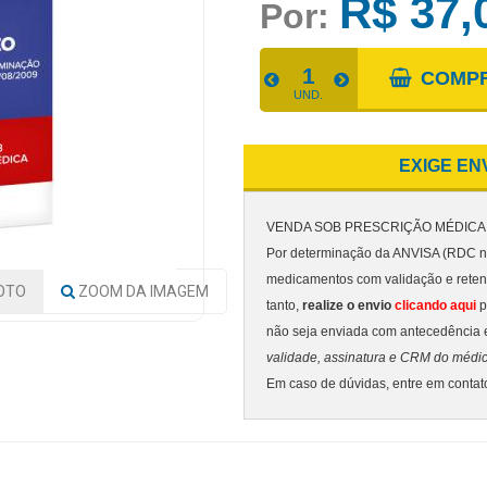
R$ 37,
Por:
COMP
UND.
EXIGE EN
VENDA SOB PRESCRIÇÃO MÉDICA
Por determinação da ANVISA (RDC nº
medicamentos com validação e rete
OTO
ZOOM
DA IMAGEM
tanto,
realize o envio
clicando aqui
p
não seja enviada com antecedência 
validade, assinatura e CRM do médi
Em caso de dúvidas, entre em conta