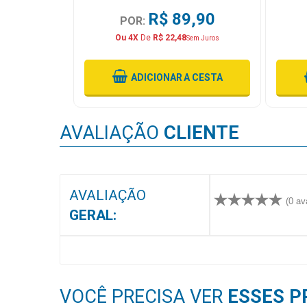
MAIS
,90
R$ 89,90
POR:
PRÓXIMA
Ou 4X
De
R$ 22,48
Sem Juros
CENTRAL
 CESTA
ADICIONAR
A CESTA
DO
CLIENTE
AVALIAÇÃO
CLIENTE
AVALIAÇÃO
(0 av
GERAL:
VOCÊ PRECISA VER
ESSES P