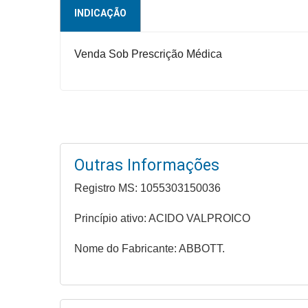
Higiene
INDICAÇÃO
Saúde
Venda Sob Prescrição Médica
e
Bem-
Estar
Aparelhos
e
Monitores
Outras Informações
Primeiros
Registro MS: 1055303150036
Socorros
Princípio ativo: ACIDO VALPROICO
Casa
e
Nome do Fabricante: ABBOTT.
Utilidade
OFERTAS