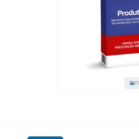
PRODUTO:
7891158000942
|
Mamãe
MARCA:
e
ABBOTT
Bebê
Medicamentos
Beleza
e
Proteção
Cuidado
F
Adulto
Dermocosméticos
Dieta
e
Suplemento