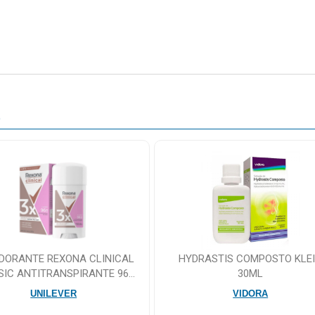
O
DORANTE REXONA CLINICAL
HYDRASTIS COMPOSTO KLE
SIC ANTITRANSPIRANTE 96H
30ML
CREME 58G
UNILEVER
VIDORA