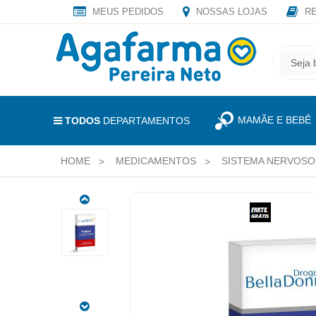
MEUS PEDIDOS
NOSSAS LOJAS
RE
OLÁ
,
CADASTRE
SEJA
SEU
BEM
E-
VINDO
MAIL
MAMÃE E BEBÊ
E
TODOS
DEPARTAMENTOS
RECEBA
LOGIN
TODAS
HOME
MEDICAMENTOS
SISTEMA NERVOSO
&
AS
PROMOÇÕES
CADASTRO
EXCLUSIVAS.
DEPAKENE
MEUS
250MG
PEDIDOS
25
CAPSULAS
TODOS
CÓDIGO
DEPARTAMENTOS
DO