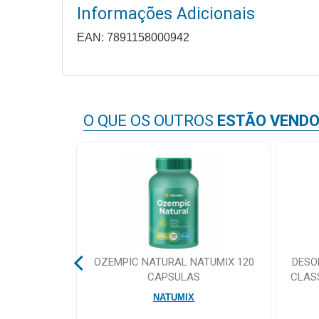
&
Informações Adicionais
PROMOÇÕES
EAN: 7891158000942
OFERTAS
O QUE OS OUTROS
ESTÃO VEND
ATENDIMENTO
&
LOCALIZAÇÃO
CENTRAL
DE
E FUROS REF
OZEMPIC NATURAL NATUMIX 120
DESO
ATENDIMENTO
M
CAPSULAS
CLAS
NATUMIX
LOJAS