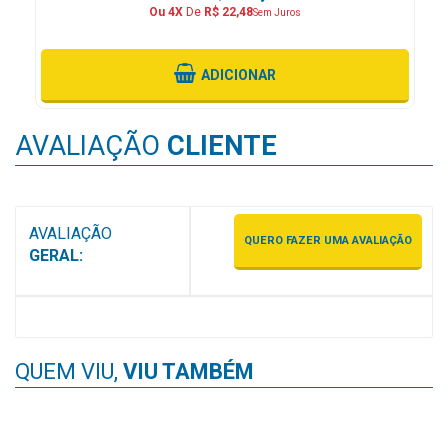
Ou 4X
De
R$ 22,48
Sem Juros
MAIS
PRÓXIMA
ADICIONAR
CENTRAL
DO
AVALIAÇÃO
CLIENTE
CLIENTE
AVALIAÇÃO
QUERO FAZER UMA AVALIAÇÃO
GERAL:
QUEM VIU,
VIU TAMBÉM