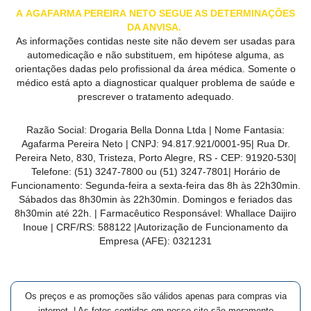
A
AGAFARMA PEREIRA
NETO SEGUE AS DETERMINAÇÕES
DA ANVISA.
As informações contidas neste site não devem ser usadas para
automedicação e não substituem, em hipótese alguma, as
orientações dadas pelo profissional da área médica. Somente o
médico está apto a diagnosticar qualquer problema de saúde e
prescrever o tratamento adequado.
Razão Social:
Drogaria Bella Donna Ltda
| Nome Fantasia:
Agafarma Pereira Neto
| CNPJ:
94.817.921/0001-95
|
Rua Dr.
Pereira Neto, 830, Tristeza, Porto Alegre, RS -
CEP:
91920-530
|
Telefone:
(51) 3247-7800 ou (51) 3247-7801
| Horário de
Funcionamento: Segunda-feira a sexta-feira das 8h às 22h30min.
Sábados das 8h30min às 22h30min. Domingos e feriados das
8h30min até 22h. | Farmacêutico Responsável: Whallace Daijiro
Inoue | CRF/RS: 588122
|Autorização de Funcionamento da
Empresa (AFE):
0321231
Os preços e as promoções são válidos apenas para compras via
internet. | As fotos contidas em nosso site são meramente