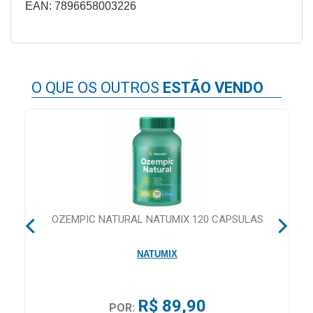
EAN: 7896658003226
&
PROMOÇÕES
O QUE OS OUTROS
ESTÃO VENDO
OFERTAS
ATENDIMENTO
&
LOCALIZAÇÃO
M
OZEMPIC NATURAL NATUMIX 120 CAPSULAS
CENTRAL
DE
NATUMIX
ATENDIMENTO
R$ 89,90
POR:
LOJAS