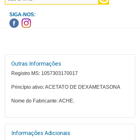
Higiene
SIGA-NOS:
Saúde
e
Bem-
Estar
Aparelhos
e
Outras Informações
Monitores
Registro MS: 1057303170017
Primeiros
Princípio ativo: ACETATO DE DEXAMETASONA
Socorros
Nome do Fabricante: ACHE.
Casa
e
Utilidade
Informações Adicionais
OFERTAS