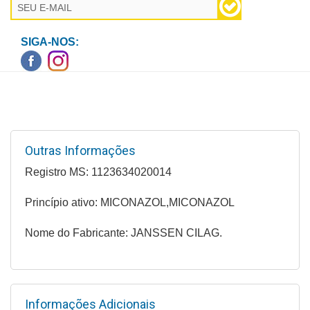
Higiene
Saúde
SIGA-NOS:
e
Bem-
Estar
Aparelhos
e
Outras Informações
Monitores
Registro MS: 1123634020014
Primeiros
Socorros
Princípio ativo: MICONAZOL,MICONAZOL
Casa
Nome do Fabricante: JANSSEN CILAG.
e
Utilidade
OFERTAS
Informações Adicionais