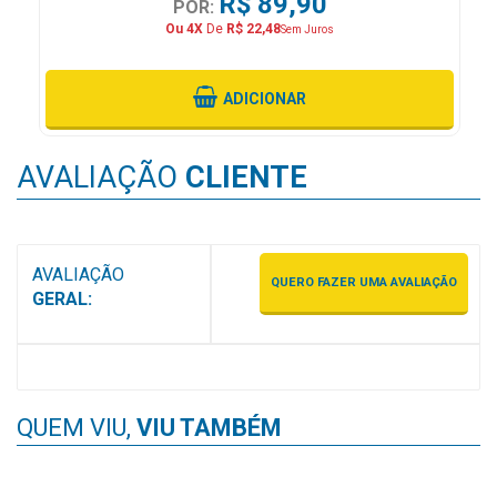
R$ 89,90
POR:
MAIS
Ou 4X
De
R$ 22,48
Sem Juros
PRÓXIMA
ADICIONAR
CENTRAL
DO
AVALIAÇÃO
CLIENTE
CLIENTE
AVALIAÇÃO
QUERO FAZER UMA AVALIAÇÃO
GERAL:
QUEM VIU,
VIU TAMBÉM