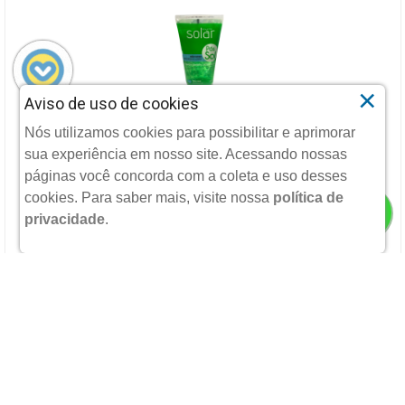
×
Aviso de uso de cookies
POS SOL RENAGGE SOLAR GEL 120ML
Nós utilizamos cookies para possibilitar e aprimorar
sua experiência em nosso site. Acessando nossas
AGAFARMA
páginas você concorda com a coleta e uso desses
cookies.
Para saber mais, visite nossa
política de
privacidade
.
R$ 24,99
POR:
ADICIONAR