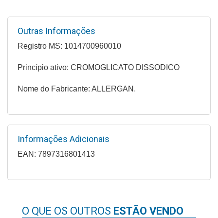
Higiene
Saúde
Outras Informações
e
Registro MS: 1014700960010
Bem-
Estar
Princípio ativo: CROMOGLICATO DISSODICO
Aparelhos
Nome do Fabricante: ALLERGAN.
e
Monitores
Primeiros
Informações Adicionais
Socorros
EAN: 7897316801413
Casa
e
Utilidade
O QUE OS OUTROS
ESTÃO VENDO
OFERTAS