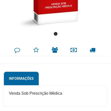
Mamãe
e
Bebê
Medicamentos
Beleza
DEIXE
MINHA
INDIQUE
FORMAS
CALCULAR
e
SEU
LISTA
AO
DE
FRETE
COMENTÁRIO
DE
AMIGO
PAGAMENTO
Proteção
DESEJOS
Cuidado
Adulto
INFORMAÇÕES
Dermocosméticos
Dieta
Venda Sob Prescrição Médica
e
Suplemento