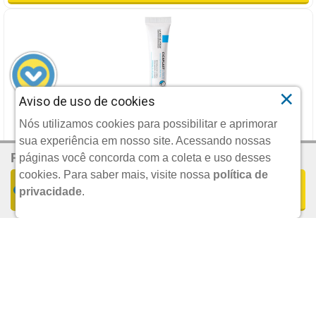
×
Aviso de uso de cookies
REPARADOR LABIAL CICAPLAST LABIOS LA ROCHE-POSAY
Nós utilizamos cookies para possibilitar e aprimorar
7,5ML
sua experiência em nosso site. Acessando nossas
R$ 21,96
Por:
LOREAL DCA
páginas você concorda com a coleta e uso desses
cookies.
Para saber mais, visite nossa
política de
COMPRAR
privacidade
.
UND.
R$ 81,85
POR:
Ou 4X
De
R$ 20,46
Sem Juros
ADICIONAR