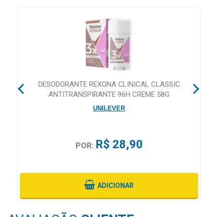
&
PROMOÇÕES
OFERTAS
E
DESODORANTE REXONA CLINICAL CLASSIC
ATENDIMENTO
ANTITRANSPIRANTE 96H CREME 58G
&
UNILEVER
LOCALIZAÇÃO
R$ 28,90
POR:
CENTRAL
DE
ATENDIMENTO
ADICIONAR
LOJAS