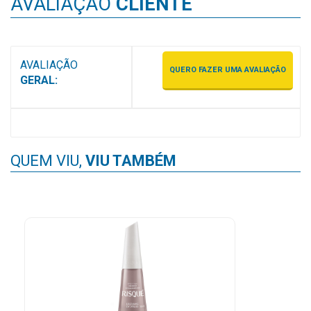
AVALIAÇÃO
CLIENTE
MAIS
PRÓXIMA
AVALIAÇÃO
QUERO FAZER UMA AVALIAÇÃO
CENTRAL
GERAL:
DO
CLIENTE
QUEM VIU,
VIU TAMBÉM