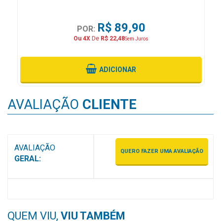
&
PROMOÇÕES
R$ 89,90
POR:
Ou 4X
De
R$ 22,48
Sem Juros
OFERTAS
ADICIONAR
ATENDIMENTO
AVALIAÇÃO
CLIENTE
&
LOCALIZAÇÃO
AVALIAÇÃO
QUERO FAZER UMA AVALIAÇÃO
GERAL:
CENTRAL
DE
ATENDIMENTO
QUEM VIU,
VIU TAMBÉM
LOJAS