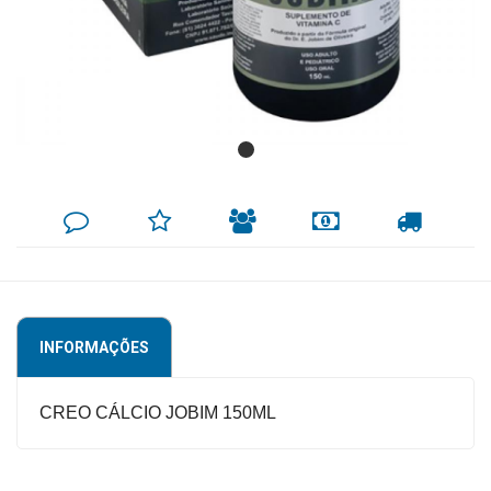
Mamãe
e
Bebê
Medicamentos
Beleza
DEIXE
MINHA
INDIQUE
FORMAS
CALCULAR
e
SEU
LISTA
AO
DE
FRETE
COMENTÁRIO
DE
AMIGO
PAGAMENTO
Proteção
DESEJOS
Cuidado
Adulto
INFORMAÇÕES
Dermocosméticos
Dieta
CREO CÁLCIO JOBIM 150ML
e
Suplemento