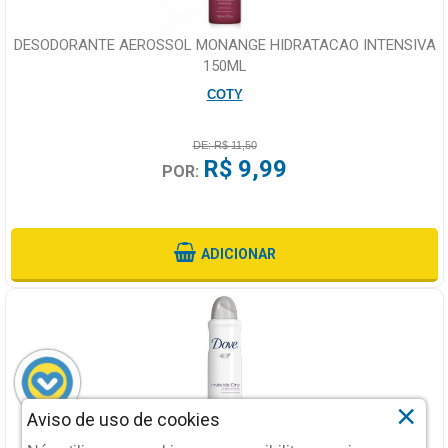
DESODORANTE AEROSSOL MONANGE HIDRATACAO INTENSIVA
150ML
COTY
DE: R$ 11,50
R$ 9,99
POR:
ADICIONAR
×
Aviso de uso de cookies
DESODORANTE DOVE INVISIBLE DRY AEROSSOL 150ML