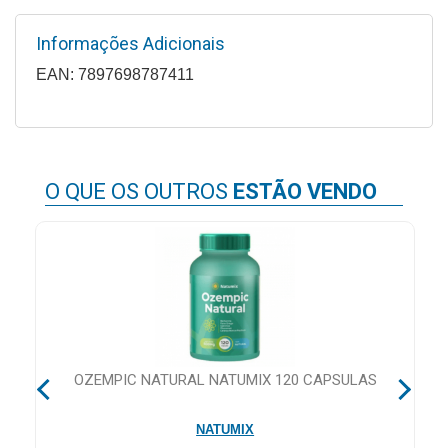
Higiene
Informações Adicionais
Saúde
EAN: 7897698787411
e
Bem-
Estar
Aparelhos
O QUE OS OUTROS
ESTÃO VENDO
e
Monitores
Primeiros
Socorros
Casa
e
Utilidade
OZEMPIC NATURAL NATUMIX 120 CAPSULAS
NATUMIX
OFERTAS