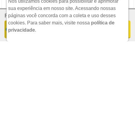
Nós utilizamos cookies para possibilitar e aprimorar
sua experiência em nosso site. Acessando nossas
R$ 31,99
Por:
UNILEVER
páginas você concorda com a coleta e uso desses
cookies.
Para saber mais, visite nossa
política de
COMPRAR
privacidade
.
UND.
R$ 21,90
POR:
ADICIONAR
DESODORANTE AEROSOL DOVE FEMININO GO FRESH PEPINO
150ML